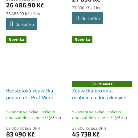
26 486,90 Kč
Měrná
27 890 Kč / 1 ks
cena:
Měrná
26 486,90 Kč / 1 ks
Do košíku
cena:
Do košíku
Novinka
Novinka
ZDARMA
Z
D
Bezstolová zouvačka
Zouvačka pro kola
A
pneumatik ProfiMont
osobních a dodávkových
R
M
3500-2CL – invertorová,
vozů ProfiMont 1226-2
A
tlakové dělo |
Skladem ve skladu našeho
Skladem ve skladu našeho
BestProducts
dodavatele v zahraničí
(>5 ks)
dodavatele v zahraničí
(>5 ks)
69 000 Kč bez DPH
37 800 Kč bez DPH
83 490 Kč
45 738 Kč