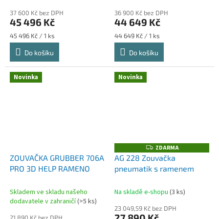
37 600 Kč bez DPH
36 900 Kč bez DPH
45 496 Kč
44 649 Kč
Měrná
Měrná
45 496 Kč / 1 ks
44 649 Kč / 1 ks
cena:
cena:
Do košíku
Do košíku
Novinka
Novinka
ZDARMA
Z
D
ZOUVAČKA GRUBBER 706A
AG 228 Zouvačka
A
PRO 3D HELP RAMENO
pneumatik s ramenem
R
M
A
Skladem ve skladu našeho
Na skladě e-shopu
(3 ks)
dodavatele v zahraničí
(>5 ks)
23 049,59 Kč bez DPH
27 890 Kč
21 890 Kč bez DPH