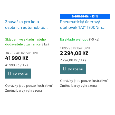
2 698,92 Kč
–15 %
Zouvačka pro kola
Pneumatický úderový
osobních automobilů
utahovák 1/2" 1700Nm
NORTEC PRO MO 320
SIXT
Skladem ve skladu našeho
Na skladě e-shopu
(>5 ks)
dodavatele v zahraničí
(3 ks)
1 895,93 Kč bez DPH
2 294,08 Kč
34 702,48 Kč bez DPH
41 990 Kč
Měrná
2 294,08 Kč / 1 ks
cena:
Měrná
41 990 Kč / 1 ks
Do košíku
cena:
Do košíku
Obrázky jsou pouze ilustrativní.
Obrázky jsou pouze ilustrativní.
Změna barvy vyhrazena.
Změna barvy vyhrazena.