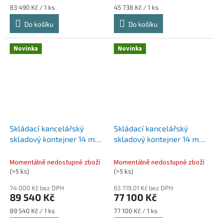
Měrná
Měrná
83 490 Kč / 1 ks
45 738 Kč / 1 ks
cena:
cena:
Do košíku
Do košíku
Novinka
Novinka
Skládací kancelářský
Skládací kancelářský
skladový kontejner 14 m²
skladový kontejner 14 m²
GRUBBER černý
GRUBBER bílý
Momentálně nedostupné zboží
Momentálně nedostupné zboží
(>5 ks)
(>5 ks)
74 000 Kč bez DPH
63 719,01 Kč bez DPH
89 540 Kč
77 100 Kč
Měrná
Měrná
89 540 Kč / 1 ks
77 100 Kč / 1 ks