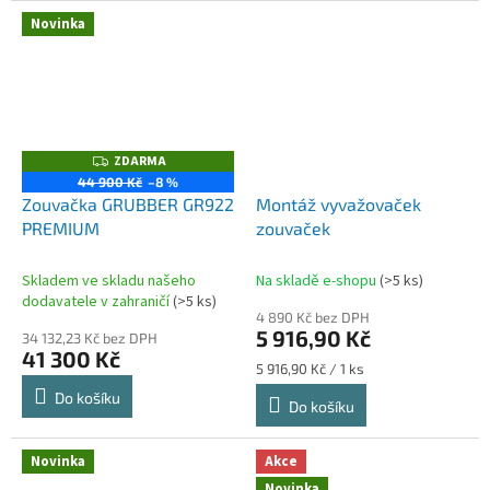
Novinka
ZDARMA
Z
D
44 900 Kč
–8 %
A
Zouvačka GRUBBER GR922
Montáž vyvažovaček
R
M
PREMIUM
zouvaček
A
Skladem ve skladu našeho
Na skladě e-shopu
(>5 ks)
dodavatele v zahraničí
(>5 ks)
4 890 Kč bez DPH
5 916,90 Kč
34 132,23 Kč bez DPH
41 300 Kč
Měrná
5 916,90 Kč / 1 ks
cena:
Do košíku
Do košíku
Novinka
Akce
Novinka