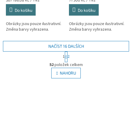
cena:
cena:
Do košíku
Do košíku
Obrázky jsou pouze ilustrativní.
Obrázky jsou pouze ilustrativní.
Změna barvy vyhrazena.
Změna barvy vyhrazena.
NAČÍST 16 DALŠÍCH
S
1
2
t
O
r
52
položek celkem
v
á
l
NAHORU
n
á
k
d
o
v
a
á
c
n
í
í
p
r
v
k
y