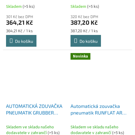
Skladem
(>5 ks)
Skladem
(>5 ks)
301 Kč bez DPH
320 Kč bez DPH
364,21 Kč
387,20 Kč
Měrná
Měrná
364,21 Kč / 1 ks
387,20 Kč / 1 ks
cena:
cena:
Do košíku
Do košíku
Novinka
AUTOMATICKÁ ZOUVAČKA
Automatická zouvačka
PNEUMATIK GRUBBER
pneumatik RUNFLAT ARM
GR931FULL PRO (3D
GRUBBER GR900 RISING
RAMENO RUN FLAT,
Magic finger
Skladem ve skladu našeho
Skladem ve skladu našeho
BEZDOTYKOVÉ)
dodavatele v zahraničí
(>5 ks)
dodavatele v zahraničí
(>5 ks)