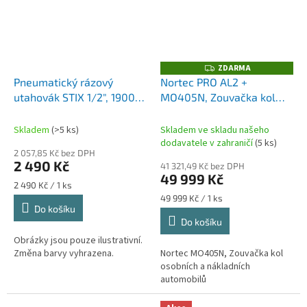
ZDARMA
Z
D
Pneumatický rázový
Nortec PRO AL2 +
A
utahovák STIX 1/2", 1900
MO405N, Zouvačka kol
R
M
Nm
osobních a lehčích
A
nákladních automobilů (2-
Skladem
(>5 ks)
Skladem ve skladu našeho
rychlostní) s přídavným
dodavatele v zahraničí
(5 ks)
2 057,85 Kč bez DPH
ramenem
2 490 Kč
41 321,49 Kč bez DPH
49 999 Kč
Měrná
2 490 Kč / 1 ks
cena:
Měrná
49 999 Kč / 1 ks
Do košíku
cena:
Do košíku
Obrázky jsou pouze ilustrativní.
Změna barvy vyhrazena.
Nortec MO405N, Zouvačka kol
osobních a nákladních
automobilů