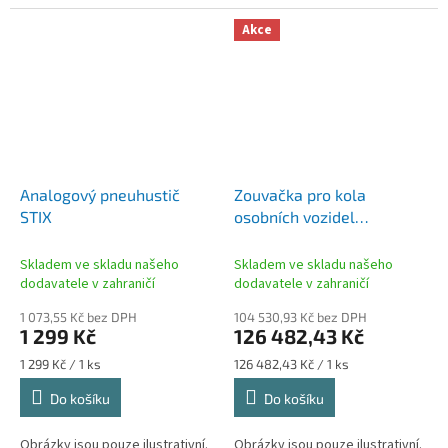
Akce
Analogový pneuhustič
Zouvačka pro kola
STIX
osobních vozidel
RAVAGLIOLI G7441
Skladem ve skladu našeho
Skladem ve skladu našeho
dodavatele v zahraničí
dodavatele v zahraničí
1 073,55 Kč bez DPH
104 530,93 Kč bez DPH
1 299 Kč
126 482,43 Kč
Měrná
Měrná
1 299 Kč / 1 ks
126 482,43 Kč / 1 ks
cena:
cena:
Do košíku
Do košíku
Obrázky jsou pouze ilustrativní.
Obrázky jsou pouze ilustrativní.