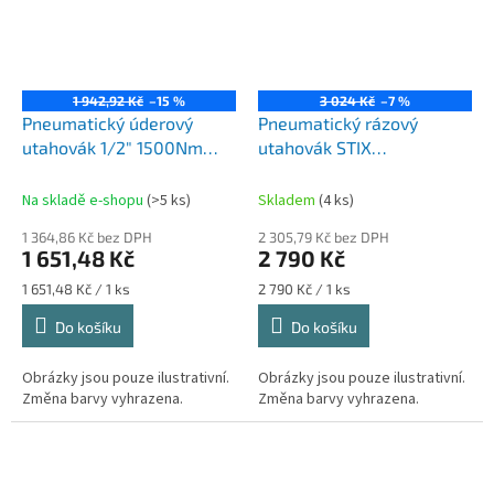
1 942,92 Kč
–15 %
3 024 Kč
–7 %
Pneumatický úderový
Pneumatický rázový
utahovák 1/2" 1500Nm
utahovák STIX
SIXT
3/4''2230Nm
Na skladě e-shopu
(>5 ks)
Skladem
(4 ks)
1 364,86 Kč bez DPH
2 305,79 Kč bez DPH
1 651,48 Kč
2 790 Kč
Měrná
Měrná
1 651,48 Kč / 1 ks
2 790 Kč / 1 ks
cena:
cena:
Do košíku
Do košíku
Obrázky jsou pouze ilustrativní.
Obrázky jsou pouze ilustrativní.
Změna barvy vyhrazena.
Změna barvy vyhrazena.