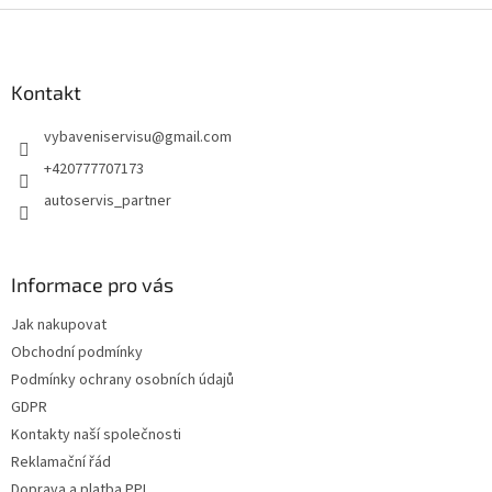
Z
á
p
a
Kontakt
t
vybaveniservisu
@
gmail.com
í
+420777707173
autoservis_partner
Informace pro vás
Jak nakupovat
Obchodní podmínky
Podmínky ochrany osobních údajů
GDPR
Kontakty naší společnosti
Reklamační řád
Doprava a platba PPL