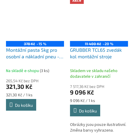
Akce
378 Kč
–15 %
11 400 Kč
–20 %
Montážní pasta 5kg pro
GRUBBER TCL65 zvedák
osobní a nákladní pneu -
kol montážní stroje
Bílá
Na skladě e-shopu
(3 ks)
Skladem ve skladu našeho
dodavatele v zahraničí
265,54 Kč bez DPH
321,30 Kč
7 517,36 Kč bez DPH
9 096 Kč
Měrná
321,30 Kč / 1 ks
cena:
Měrná
9 096 Kč / 1 ks
Do košíku
cena:
Do košíku
Obrázky jsou pouze ilustrativní.
Změna barvy vyhrazena.