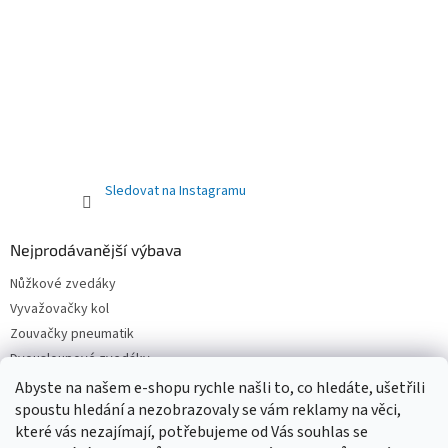
Sledovat na Instagramu
Nejprodávanější výbava
Nůžkové zvedáky
Vyvažovačky kol
Zouvačky pneumatik
Dvousloupové zvedáky
Pneuservisní sety
Abyste na našem e-shopu rychle našli to, co hledáte, ušetřili
spoustu hledání a nezobrazovaly se vám reklamy na věci,
Čtyřsloupové zvedáky
které vás nezajímají, potřebujeme od Vás souhlas se
Jednosloupové zvedáky