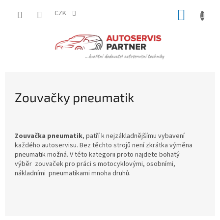
Přejít
NÁKUP
na
CZK
obsah
KOŠÍK
Zouvačky pneumatik
Zouvačka pneumatik
, patří k nejzákladnějšímu vybavení
každého autoservisu. Bez těchto strojů není zkrátka výměna
pneumatik možná. V této kategorii proto najdete bohatý
výběr
zouvaček pro práci s motocyklovými, osobními,
nákladními pneumatikami mnoha druhů.