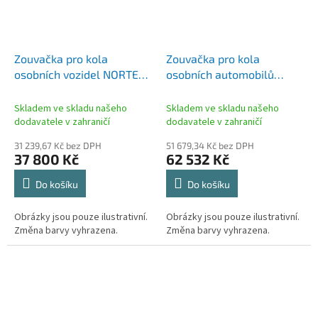
Zouvačka pro kola
Zouvačka pro kola
osobních vozidel NORTEC
osobních automobilů
PRO MO 300
RAVAGLIOLI G5440.22
Skladem ve skladu našeho
Skladem ve skladu našeho
dodavatele v zahraničí
dodavatele v zahraničí
31 239,67 Kč bez DPH
51 679,34 Kč bez DPH
37 800 Kč
62 532 Kč
Do košíku
Do košíku
Obrázky jsou pouze ilustrativní.
Obrázky jsou pouze ilustrativní.
Změna barvy vyhrazena.
Změna barvy vyhrazena.