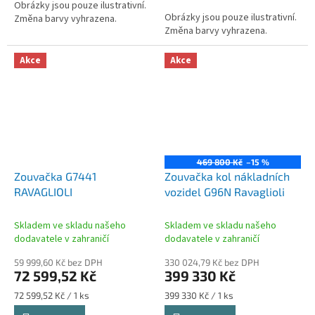
Obrázky jsou pouze ilustrativní.
Obrázky jsou pouze ilustrativní.
Změna barvy vyhrazena.
Změna barvy vyhrazena.
Akce
Akce
469 800 Kč
–15 %
Zouvačka G7441
Zouvačka kol nákladních
RAVAGLIOLI
vozidel G96N Ravaglioli
Skladem ve skladu našeho
Skladem ve skladu našeho
dodavatele v zahraničí
dodavatele v zahraničí
59 999,60 Kč bez DPH
330 024,79 Kč bez DPH
72 599,52 Kč
399 330 Kč
Měrná
Měrná
72 599,52 Kč / 1 ks
399 330 Kč / 1 ks
cena:
cena: