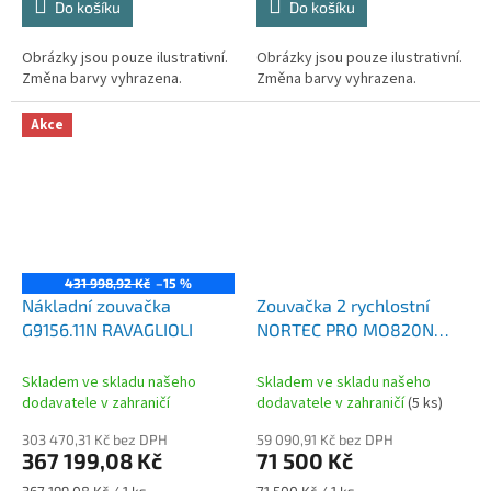
Do košíku
Do košíku
Obrázky jsou pouze ilustrativní.
Obrázky jsou pouze ilustrativní.
Změna barvy vyhrazena.
Změna barvy vyhrazena.
Akce
431 998,92 Kč
–15 %
Nákladní zouvačka
Zouvačka 2 rychlostní
G9156.11N RAVAGLIOLI
NORTEC PRO MO820N
PRO se zvedákem kol
Skladem ve skladu našeho
Skladem ve skladu našeho
dodavatele v zahraničí
dodavatele v zahraničí
(5 ks)
303 470,31 Kč bez DPH
59 090,91 Kč bez DPH
367 199,08 Kč
71 500 Kč
Měrná
Měrná
367 199,08 Kč / 1 ks
71 500 Kč / 1 ks