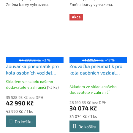
Změna barvy vyhrazena.
Změna barvy vyhrazena.
Akce
44 278,92 Kč
–2 %
41 229,54 Kč
–17 %
Zouvačka pneumatik pro
Zouvačka pneumatik pro
kola osobních vozidel
kola osobních vozidel
GR900LT.NN GRUBBER
GR900GRT GRUBBER
Skladem ve skladu našeho
Průměrné
vč.pomocného ramena
Skladem ve skladu našeho
dodavatele v zahraničí
(>5 ks)
hodnocení
dodavatele v zahraničí
produktu
35 528,93 Kč bez DPH
je
42 990 Kč
28 160,33 Kč bez DPH
34 074 Kč
5,0
Měrná
42 990 Kč / 1 ks
z
cena:
Měrná
34 074 Kč / 1 ks
5
cena:
Do košíku
hvězdiček.
Do košíku