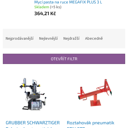
Mycí pasta na ruce MEGAFIX PLUS 3 L
Skladem
(>5 ks)
364,21 Kč
Ř
a
Nejprodávanější
Nejlevnější
Nejdražší
Abecedně
z
e
n
OTEVŘÍT FILTR
í
p
V
r
ý
o
p
d
i
u
s
k
p
t
r
ů
o
d
GRUBBER SCHWARZTIGER
Roztahovák pneumatik