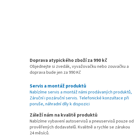
v
ý
p
i
s
u
Doprava atypického zboží za 990 kč
Objednejte si zvedák, vyvažovačku nebo zouvačku a
doprava bude jen za 990 Kč
Servis a montáž produktů
Nabízíme servis a montáž námi prodávaných produktů,
Záruční i pozáruční servis. Telefonické konzultace při
poruše, náhradní díly k dispozici
Záleží nám na kvalitě produktů
Nabízíme vybavení autoservisů a pneuservisů pouze od
prověřených dodavatelů. Kvalitně a rychle se zárukou
24 měsíců.