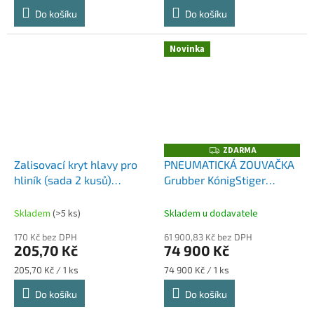
cena:
cena:
Do košíku
Do košíku
Novinka
ZDARMA
Z
D
Zalisovací kryt hlavy pro
PNEUMATICKÁ ZOUVAČKA
A
hliník (sada 2 kusů)
Grubber KónigStiger
R
M
MO400, MO405, MO420,
Premium Automatic
A
MO620
Skladem
(>5 ks)
Skladem u dodavatele
170 Kč bez DPH
61 900,83 Kč bez DPH
205,70 Kč
74 900 Kč
Měrná
Měrná
205,70 Kč / 1 ks
74 900 Kč / 1 ks
cena:
cena:
Do košíku
Do košíku