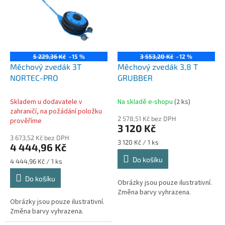
5 229,36 Kč
–15 %
3 553,20 Kč
–12 %
Měchový zvedák 3T
Měchový zvedák 3,8 T
NORTEC-PRO
GRUBBER
Skladem u dodavatele v
Na skladě e-shopu
(2 ks)
zahraničí, na požádání položku
2 578,51 Kč bez DPH
prověříme
3 120 Kč
3 673,52 Kč bez DPH
Měrná
3 120 Kč / 1 ks
4 444,96 Kč
cena:
Do košíku
Měrná
4 444,96 Kč / 1 ks
cena:
Do košíku
Obrázky jsou pouze ilustrativní.
Změna barvy vyhrazena.
Obrázky jsou pouze ilustrativní.
Změna barvy vyhrazena.