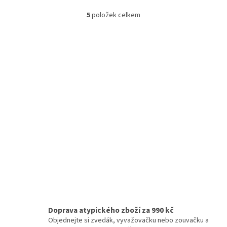
5
položek celkem
O
v
l
á
d
a
c
í
p
r
v
k
y
v
ý
p
i
s
u
Doprava atypického zboží za 990 kč
Objednejte si zvedák, vyvažovačku nebo zouvačku a