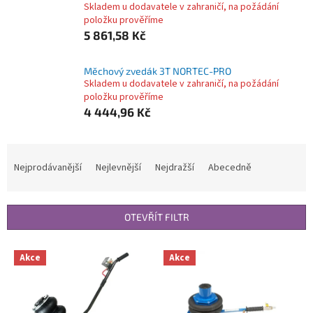
Skladem u dodavatele v zahraničí, na požádání
položku prověříme
5 861,58 Kč
Měchový zvedák 3T NORTEC-PRO
Skladem u dodavatele v zahraničí, na požádání
položku prověříme
4 444,96 Kč
Ř
a
Nejprodávanější
Nejlevnější
Nejdražší
Abecedně
z
e
n
OTEVŘÍT FILTR
í
p
V
r
Akce
Akce
ý
o
p
d
i
u
s