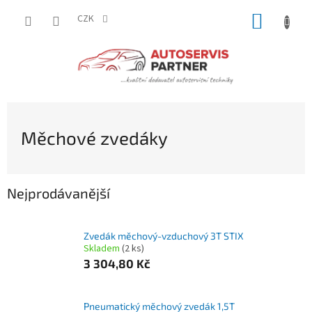
Přejít
NÁKUP
na
CZK
obsah
KOŠÍK
Měchové zvedáky
Nejprodávanější
Zvedák měchový-vzduchový 3T STIX
Skladem
(2 ks)
3 304,80 Kč
Pneumatický měchový zvedák 1,5T