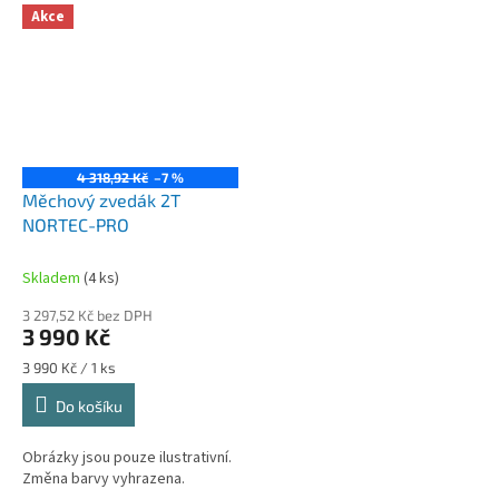
Akce
4 318,92 Kč
–7 %
Měchový zvedák 2T
NORTEC-PRO
Skladem
(4 ks)
3 297,52 Kč bez DPH
3 990 Kč
Měrná
3 990 Kč / 1 ks
cena:
Do košíku
Obrázky jsou pouze ilustrativní.
Změna barvy vyhrazena.