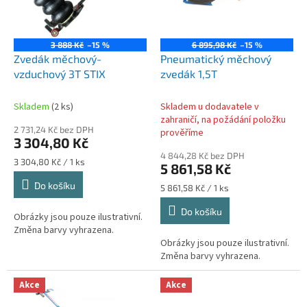
k
p
t
r
ů
o
3 888 Kč
–15 %
6 895,98 Kč
–15 %
d
Zvedák měchový-
Pneumatický měchový
u
vzduchový 3T STIX
zvedák 1,5T
k
t
Skladem
(2 ks)
Skladem u dodavatele v
ů
zahraničí, na požádání položku
2 731,24 Kč bez DPH
prověříme
3 304,80 Kč
4 844,28 Kč bez DPH
Měrná
3 304,80 Kč / 1 ks
5 861,58 Kč
cena:
Do košíku
Měrná
5 861,58 Kč / 1 ks
cena:
Do košíku
Obrázky jsou pouze ilustrativní.
Změna barvy vyhrazena.
Obrázky jsou pouze ilustrativní.
Změna barvy vyhrazena.
Akce
Akce