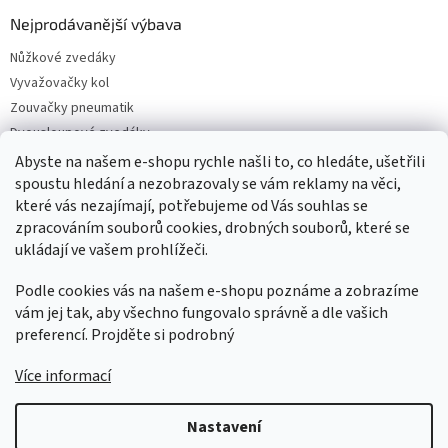
Nejprodávanější výbava
Nůžkové zvedáky
Vyvažovačky kol
Zouvačky pneumatik
Dvousloupové zvedáky
Pneuservisní sety
Abyste na našem e-shopu rychle našli to, co hledáte, ušetřili
spoustu hledání a nezobrazovaly se vám reklamy na věci,
Čtyřsloupové zvedáky
které vás nezajímají, potřebujeme od Vás souhlas se
Jednosloupové zvedáky
zpracováním souborů cookies, drobných souborů, které se
ukládají ve vašem prohlížeči.
Podle cookies vás na našem e-shopu poznáme a zobrazíme
vám jej tak, aby všechno fungovalo správně a dle vašich
preferencí. Projděte si podrobný
Více informací
Vytvořil Shoptet
Nastavení