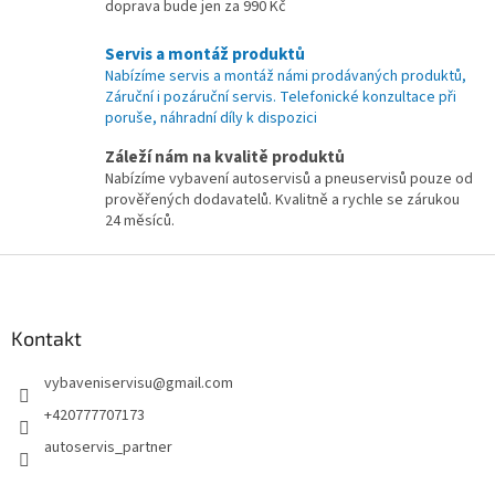
doprava bude jen za 990 Kč
Servis a montáž produktů
Nabízíme servis a montáž námi prodávaných produktů,
Záruční i pozáruční servis. Telefonické konzultace při
poruše, náhradní díly k dispozici
Záleží nám na kvalitě produktů
Nabízíme vybavení autoservisů a pneuservisů pouze od
prověřených dodavatelů. Kvalitně a rychle se zárukou
24 měsíců.
Z
á
p
a
Kontakt
t
vybaveniservisu
@
gmail.com
í
+420777707173
autoservis_partner