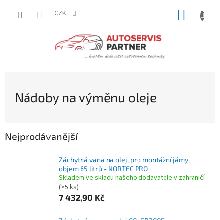
Přejít
NÁKUP
na
CZK
obsah
KOŠÍK
Nádoby na výměnu oleje
Nejprodávanější
Záchytná vana na olej, pro montážní jámy,
objem 65 litrů - NORTEC PRO
Skladem ve skladu našeho dodavatele v zahraničí
(>5 ks)
7 432,90 Kč