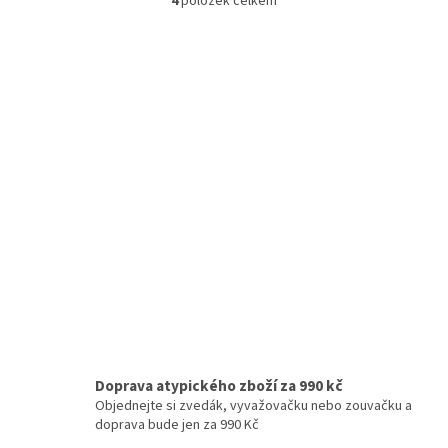
4
položek celkem
O
v
l
á
d
a
c
í
p
r
v
k
y
v
ý
p
i
s
u
Doprava atypického zboží za 990 kč
Objednejte si zvedák, vyvažovačku nebo zouvačku a
doprava bude jen za 990 Kč