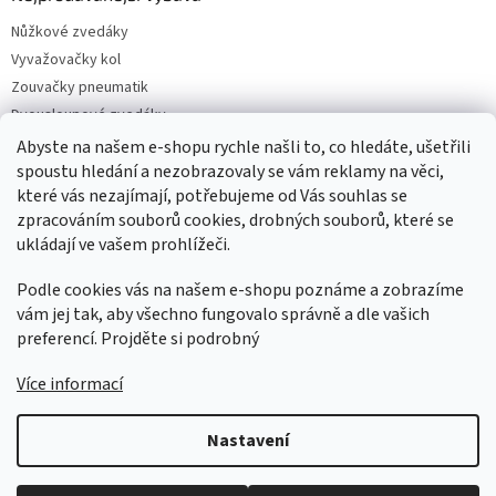
Nůžkové zvedáky
Vyvažovačky kol
Zouvačky pneumatik
Dvousloupové zvedáky
Pneuservisní sety
Abyste na našem e-shopu rychle našli to, co hledáte, ušetřili
spoustu hledání a nezobrazovaly se vám reklamy na věci,
Čtyřsloupové zvedáky
které vás nezajímají, potřebujeme od Vás souhlas se
Jednosloupové zvedáky
zpracováním souborů cookies, drobných souborů, které se
ukládají ve vašem prohlížeči.
Podle cookies vás na našem e-shopu poznáme a zobrazíme
vám jej tak, aby všechno fungovalo správně a dle vašich
preferencí. Projděte si podrobný
Více informací
Vytvořil Shoptet
Nastavení
Copyright 2026
AUTOSERVIS PARTNER CZ SK
. Všechna práva