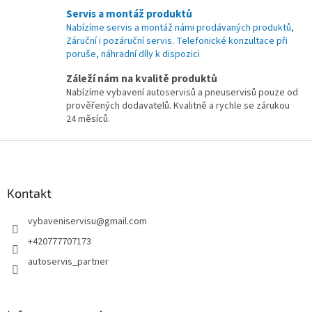
Servis a montáž produktů
Nabízíme servis a montáž námi prodávaných produktů,
Záruční i pozáruční servis. Telefonické konzultace při
poruše, náhradní díly k dispozici
Záleží nám na kvalitě produktů
Nabízíme vybavení autoservisů a pneuservisů pouze od
prověřených dodavatelů. Kvalitně a rychle se zárukou
24 měsíců.
Z
á
p
a
Kontakt
t
vybaveniservisu
@
gmail.com
í
+420777707173
autoservis_partner