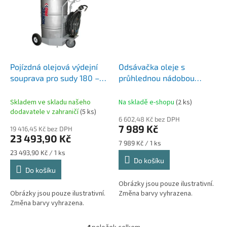
Pojízdná olejová výdejní
Odsávačka oleje s
souprava pro sudy 180 –
průhlednou nádobou
200 kg s bubnem
90+8L NORTEC
56034PRO
Skladem ve skladu našeho
Na skladě e-shopu
(2 ks)
dodavatele v zahraničí
(5 ks)
6 602,48 Kč bez DPH
7 989 Kč
19 416,45 Kč bez DPH
23 493,90 Kč
Měrná
7 989 Kč / 1 ks
cena:
Měrná
23 493,90 Kč / 1 ks
Do košíku
cena:
Do košíku
Obrázky jsou pouze ilustrativní.
Obrázky jsou pouze ilustrativní.
Změna barvy vyhrazena.
Změna barvy vyhrazena.