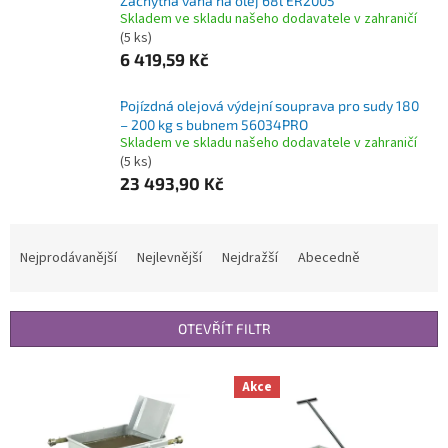
Záchytná vana na olej 68l ER2005
Skladem ve skladu našeho dodavatele v zahraničí
(5 ks)
6 419,59 Kč
Pojízdná olejová výdejní souprava pro sudy 180
– 200 kg s bubnem 56034PRO
Skladem ve skladu našeho dodavatele v zahraničí
(5 ks)
23 493,90 Kč
Ř
a
Nejprodávanější
Nejlevnější
Nejdražší
Abecedně
z
e
n
OTEVŘÍT FILTR
í
p
V
r
Akce
ý
o
p
d
i