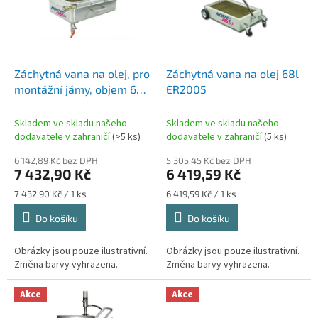
u
s
k
p
t
r
ů
o
d
Záchytná vana na olej, pro
Záchytná vana na olej 68l
u
montážní jámy, objem 65
ER2005
k
litrů - NORTEC PRO
t
Skladem ve skladu našeho
Skladem ve skladu našeho
ů
dodavatele v zahraničí
(>5 ks)
dodavatele v zahraničí
(5 ks)
6 142,89 Kč bez DPH
5 305,45 Kč bez DPH
7 432,90 Kč
6 419,59 Kč
Měrná
Měrná
7 432,90 Kč / 1 ks
6 419,59 Kč / 1 ks
cena:
cena:
Do košíku
Do košíku
Obrázky jsou pouze ilustrativní.
Obrázky jsou pouze ilustrativní.
Změna barvy vyhrazena.
Změna barvy vyhrazena.
Akce
Akce