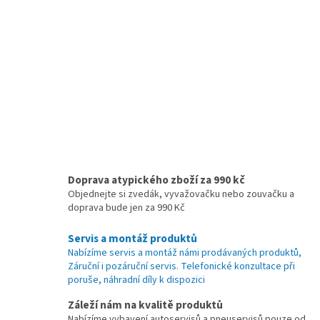
Doprava atypického zboží za 990 kč
Objednejte si zvedák, vyvažovačku nebo zouvačku a
doprava bude jen za 990 Kč
Servis a montáž produktů
Nabízíme servis a montáž námi prodávaných produktů,
Záruční i pozáruční servis. Telefonické konzultace při
poruše, náhradní díly k dispozici
Záleží nám na kvalitě produktů
Nabízíme vybavení autoservisů a pneuservisů pouze od