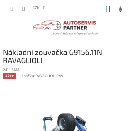
Přejít
NÁKUP
na
CZK
obsah
KOŠÍK
Nákladní zouvačka G9156.11N
RAVAGLIOLI
24112488
Značka:
RAVAGLIOLI RAV
Akce