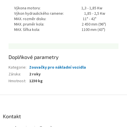
Výkona motoru:
1,3 - 1,85 Kw
Výkon hydraulického ramene: 1,85 - 2,5 Kw
MAX. rozměr disku: 11" - 42"
MAX. pruměr kola: 2 450 mm (96")
MAX. šířka kola: 1100 mm (43")
Doplňkové parametry
Kategorie
:
Zouvačky pro nákladní vozidla
Záruka
:
2 roky
Hmotnost
:
1230 kg
Z
á
p
a
Kontakt
t