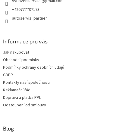
vybaveniservisu
@
gmail.com
í
+420777707173
autoservis_partner
Informace pro vás
Jak nakupovat
Obchodní podmínky
Podmínky ochrany osobních údajů
GDPR
Kontakty naší společnosti
Reklamační řád
Doprava a platba PPL
Odstoupení od smlouvy
Blog