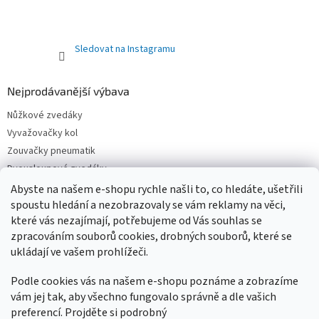
Sledovat na Instagramu
Nejprodávanější výbava
Nůžkové zvedáky
Vyvažovačky kol
Zouvačky pneumatik
Dvousloupové zvedáky
Pneuservisní sety
Abyste na našem e-shopu rychle našli to, co hledáte, ušetřili
Čtyřsloupové zvedáky
spoustu hledání a nezobrazovaly se vám reklamy na věci,
které vás nezajímají, potřebujeme od Vás souhlas se
Jednosloupové zvedáky
zpracováním souborů cookies, drobných souborů, které se
ukládají ve vašem prohlížeči.
Podle cookies vás na našem e-shopu poznáme a zobrazíme
vám jej tak, aby všechno fungovalo správně a dle vašich
preferencí. Projděte si podrobný