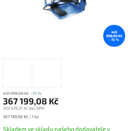
431
998,92 Kč
–15 %
431 998,92 Kč
–15 %
367 199,08 Kč
303 470,31 Kč bez DPH
Měrná
367 199,08 Kč / 1 ks
cena:
Skladem ve skladu našeho dodavatele v