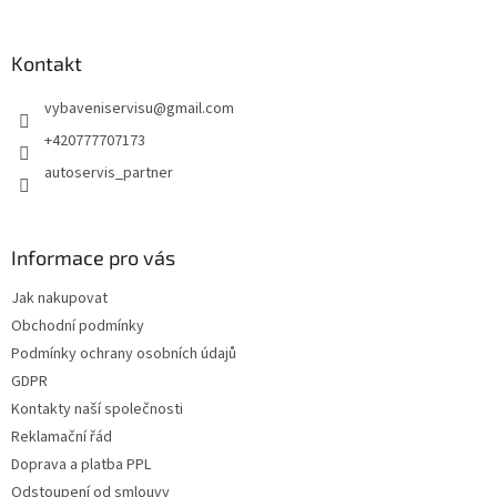
á
p
a
Kontakt
t
vybaveniservisu
@
gmail.com
í
+420777707173
autoservis_partner
Informace pro vás
Jak nakupovat
Obchodní podmínky
Podmínky ochrany osobních údajů
GDPR
Kontakty naší společnosti
Reklamační řád
Doprava a platba PPL
Odstoupení od smlouvy