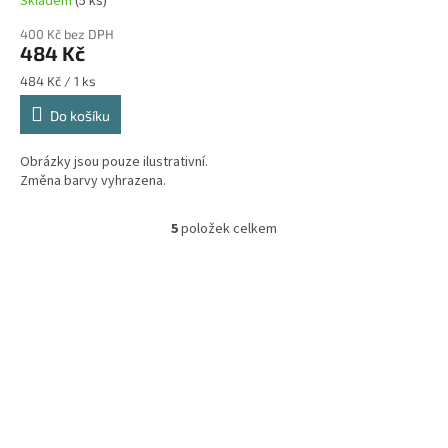
Skladem
(5 ks)
400 Kč bez DPH
484 Kč
Měrná
484 Kč / 1 ks
cena:
Do košíku
Obrázky jsou pouze ilustrativní.
Změna barvy vyhrazena.
5
položek celkem
O
v
l
á
d
a
c
í
p
r
v
k