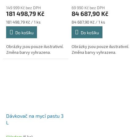
149 999 Kč bez DPH
69 990 Kč bez DPH
181 498,79 Kč
84 687,90 Kč
Měrná
Měrná
181 498,79 Kč / 1 ks
84 687,90 Kč / 1 ks
cena:
cena:
Do košíku
Do košíku
Obrázky jsou pouze ilustrativní.
Obrázky jsou pouze ilustrativní.
Změna barvy vyhrazena.
Změna barvy vyhrazena.
Dávkovač na mycí pastu 3
L