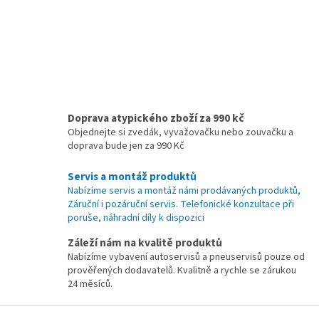
y
v
ý
p
i
s
u
Doprava atypického zboží za 990 kč
Objednejte si zvedák, vyvažovačku nebo zouvačku a
doprava bude jen za 990 Kč
Servis a montáž produktů
Nabízíme servis a montáž námi prodávaných produktů,
Záruční i pozáruční servis. Telefonické konzultace při
poruše, náhradní díly k dispozici
Záleží nám na kvalitě produktů
Nabízíme vybavení autoservisů a pneuservisů pouze od
prověřených dodavatelů. Kvalitně a rychle se zárukou
24 měsíců.
Z