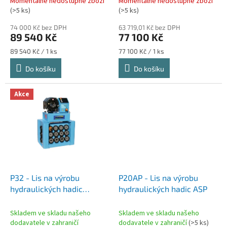
Momentálně nedostupné zboží
Momentálně nedostupné zboží
ů
(>5 ks)
(>5 ks)
74 000 Kč bez DPH
63 719,01 Kč bez DPH
89 540 Kč
77 100 Kč
Měrná
Měrná
89 540 Kč / 1 ks
77 100 Kč / 1 ks
cena:
cena:
Do košíku
Do košíku
Akce
P32 - Lis na výrobu
P20AP - Lis na výrobu
hydraulických hadic
hydraulických hadic ASP
EURAL
Skladem ve skladu našeho
Skladem ve skladu našeho
dodavatele v zahraničí
dodavatele v zahraničí
(>5 ks)