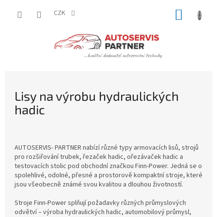
Přejít
NÁKUP
na
CZK
obsah
KOŠÍK
Lisy na výrobu hydraulických
hadic
AUTOSERVIS- PARTNER nabízí různé typy armovacích lisů, strojů
pro rozšiřování trubek, řezaček hadic, ořezávaček hadic a
testovacích stolic pod obchodní značkou Finn-Power. Jedná se o
spolehlivé, odolné, přesné a prostorově kompaktní stroje, které
jsou všeobecně známé svou kvalitou a dlouhou životností.
Stroje Finn-Power splňují požadavky různých průmyslových
odvětví – výroba hydraulických hadic, automobilový průmysl,