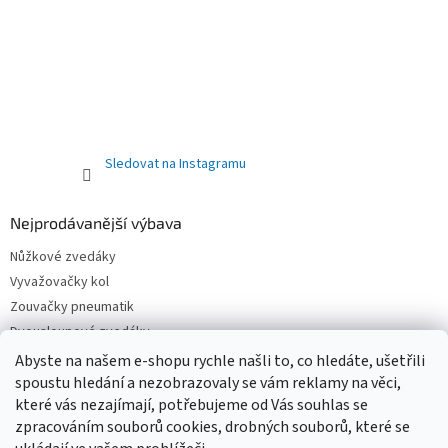
Sledovat na Instagramu
Nejprodávanější výbava
Nůžkové zvedáky
Vyvažovačky kol
Zouvačky pneumatik
Dvousloupové zvedáky
Pneuservisní sety
Abyste na našem e-shopu rychle našli to, co hledáte, ušetřili
spoustu hledání a nezobrazovaly se vám reklamy na věci,
Čtyřsloupové zvedáky
které vás nezajímají, potřebujeme od Vás souhlas se
Jednosloupové zvedáky
zpracováním souborů cookies, drobných souborů, které se