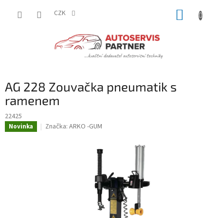
Přejít
NÁKUP
na
CZK
obsah
KOŠÍK
AG 228 Zouvačka pneumatik s
ramenem
22425
Značka:
ARKO -GUM
Novinka