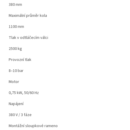
380 mm
Maximální průměr kola
1100 mm
Tlak v odtláčecím válci
2500 kg
Provozní tlak
8–10 bar
Motor
0,75 kW, 50/60 Hz
Napájení
380 V / 3 fáze
Montážní sloupkové rameno