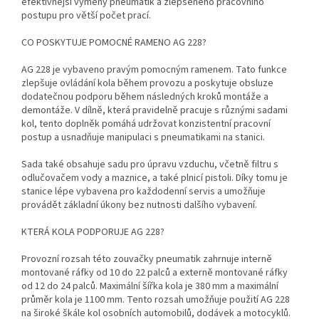
efektivnější výměny pneumatik a zlepšeného pracovního
postupu pro větší počet prací.
CO POSKYTUJE POMOCNÉ RAMENO AG 228?
AG 228 je vybaveno pravým pomocným ramenem. Tato funkce
zlepšuje ovládání kola během provozu a poskytuje obsluze
dodatečnou podporu během následných kroků montáže a
demontáže. V dílně, která pravidelně pracuje s různými sadami
kol, tento doplněk pomáhá udržovat konzistentní pracovní
postup a usnadňuje manipulaci s pneumatikami na stanici.
Sada také obsahuje sadu pro úpravu vzduchu, včetně filtru s
odlučovačem vody a maznice, a také plnicí pistoli. Díky tomu je
stanice lépe vybavena pro každodenní servis a umožňuje
provádět základní úkony bez nutnosti dalšího vybavení.
KTERÁ KOLA PODPORUJE AG 228?
Provozní rozsah této zouvačky pneumatik zahrnuje interně
montované ráfky od 10 do 22 palců a externě montované ráfky
od 12 do 24 palců. Maximální šířka kola je 380 mm a maximální
průměr kola je 1100 mm. Tento rozsah umožňuje použití AG 228
na široké škále kol osobních automobilů, dodávek a motocyklů.