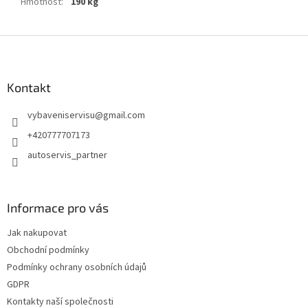
Hmotnost
:
190 kg
Z
á
p
a
Kontakt
t
vybaveniservisu
@
gmail.com
í
+420777707173
autoservis_partner
Informace pro vás
Jak nakupovat
Obchodní podmínky
Podmínky ochrany osobních údajů
GDPR
Kontakty naší společnosti