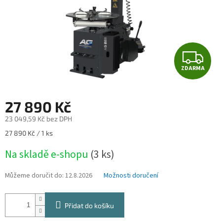
Z
ZDARMA
D
A
27 890 Kč
R
23 049,59 Kč bez DPH
Měrná
27 890 Kč / 1 ks
M
cena:
Na skladě e-shopu
(3 ks)
A
Můžeme doručit do:
12.8.2026
Možnosti doručení
Přidat do košíku