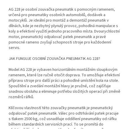
AG 228 je osobní zouvačka pneumatik s pomocným ramenem,
určená pro pneumatiky osobních automobilů, dodávek a
motocyklů. Je ideální pro montáž a demontáž pneumatik v
dílnách, kde je nezbytný plynulý provoz, pohodlná manipulace s
koly a efektivní využití jednoho pracovního místa. Dvourychlostní
motor, pneumatický odpalovač patek pneumatik a pravé
pomocné rameno zvyšují schopnosti stroje pro každodenní
servis.
JAK FUNGUJE OSOBNÍ ZOUVAČKA PNEUMATIK AG 228?
Model AG 228 je vybaven horizontálním montážním sloupkovým
ramenem, které lze ručně otočit doprava. To umožňuje efektivní
přípravu stroje pro další práci a pohodlné umístění kola na stole.
Spouštění a zvedání montážní hlavy je pružné, což zajišťuje
snadnou obsluhu a eliminuje potřebu složitých operací při změně
rozměrů ráfků.
Klíčovou vlastností této zouvačky pneumatik je pneumatický
odpalovač patek pneumatik. Válec pro odtrhávání patek pracuje
s tlakem 2500 kg, což usnadňuje oddělení pneumatiky od ráfku
během standardních servisních prací. To se promítá do