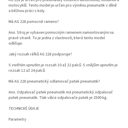
motocyklů. Tento model je určen pro výměnu pneumatik v dílně
a běžnou práci s koly.
Má AG 228 pomocné rameno?
Ano. Stroj je vybaven pomocným ramenem namontovaným na
pravé straně. To je jedna z vlastností, která tento model
odlišuje.
Jaký rozsah ráfků AG 228 podporuje?
S vnitřním upnutím je rozsah 10 až 22 palců. S vnějším upnutím je
rozsah 12 až 24 palců.
Má AG 228 pneumatický odlamovač patek pneumatik?
Ano. Odpalovač patek pneumatik má pneumatický odpalovač
patek pneumatik. Tlak válce odpalovače patek je 2500 kg.
TECHNICKÉ ÚDAJE
Parametry