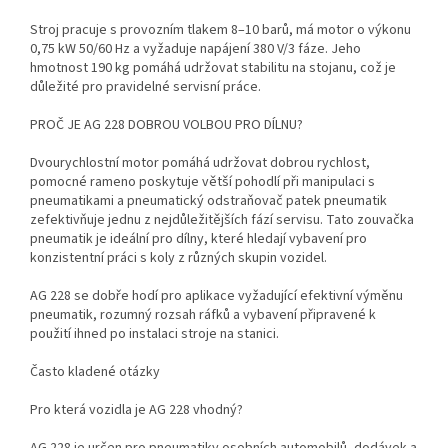
Stroj pracuje s provozním tlakem 8–10 barů, má motor o výkonu
0,75 kW 50/60 Hz a vyžaduje napájení 380 V/3 fáze. Jeho
hmotnost 190 kg pomáhá udržovat stabilitu na stojanu, což je
důležité pro pravidelné servisní práce.
PROČ JE AG 228 DOBROU VOLBOU PRO DÍLNU?
Dvourychlostní motor pomáhá udržovat dobrou rychlost,
pomocné rameno poskytuje větší pohodlí při manipulaci s
pneumatikami a pneumatický odstraňovač patek pneumatik
zefektivňuje jednu z nejdůležitějších fází servisu. Tato zouvačka
pneumatik je ideální pro dílny, které hledají vybavení pro
konzistentní práci s koly z různých skupin vozidel.
AG 228 se dobře hodí pro aplikace vyžadující efektivní výměnu
pneumatik, rozumný rozsah ráfků a vybavení připravené k
použití ihned po instalaci stroje na stanici.
Často kladené otázky
Pro která vozidla je AG 228 vhodný?
AG 228 je určen pro pneumatiky osobních automobilů, dodávek a