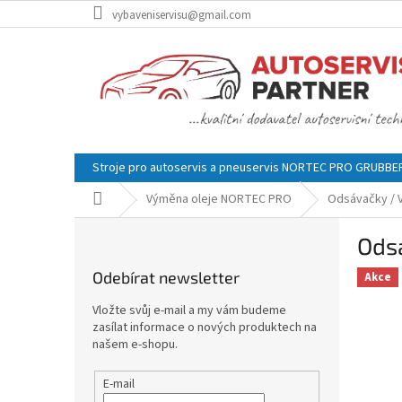
Přejít
vybaveniservisu@gmail.com
na
obsah
Stroje pro autoservis a pneuservis NORTEC PRO GRUBB
Domů
Výměna oleje NORTEC PRO
Odsávačky / V
P
Ods
o
s
Odebírat newsletter
Akce
t
r
Vložte svůj e-mail a my vám budeme
a
zasílat informace o nových produktech na
n
našem e-shopu.
n
í
E-mail