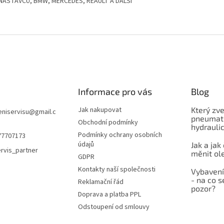
 NÁSTAVCŮ, BMW, MERCEDES, REAULT A DALŠÍ
Informace pro vás
Blog
Jak nakupovat
Který zve
niservisu
@
gmail.c
pneumati
Obchodní podmínky
hydrauli
Podmínky ochrany osobních
77707173
údajů
Jak a jak
rvis_partner
měnit ol
GDPR
Kontakty naší společnosti
Vybavení
- na co s
Reklamační řád
pozor?
Doprava a platba PPL
Odstoupení od smlouvy