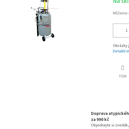
Na sk
Můžeme d
Obrázky j
Detailní 
TISK
Doprava atypickéh
za 990 kč
Objednejte si zvedák,