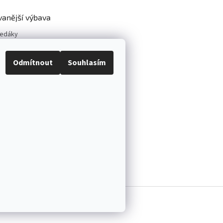
vanější výbava
vedáky
y kol
neumatik
Odmítnout
Souhlasím
vé zvedáky
í sety
vé zvedáky
pové zvedáky
ráva vyhrazena.