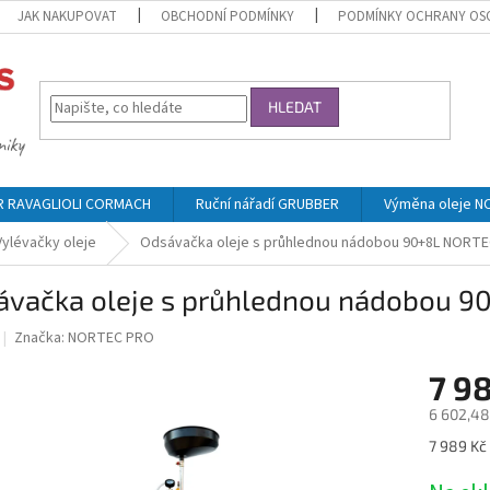
JAK NAKUPOVAT
OBCHODNÍ PODMÍNKY
PODMÍNKY OCHRANY OS
HLEDAT
ER RAVAGLIOLI CORMACH
Ruční nářadí GRUBBER
Výměna oleje 
ylévačky oleje
Odsávačka oleje s průhlednou nádobou 90+8L NORT
ávačka oleje s průhlednou nádobou 
Značka:
NORTEC PRO
7 9
6 602,48
Měrná
7 989 Kč 
cena: