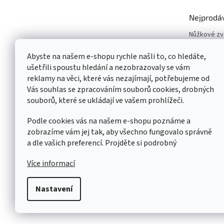
Nejprodá
Nůžkové z
Vyvažovačk
Abyste na našem e-shopu rychle našli to, co hledáte,
Zouvačky p
ušetřili spoustu hledání a nezobrazovaly se vám
Dvousloupo
reklamy na věci, které vás nezajímají, potřebujeme od
Pneuservisn
Vás souhlas se zpracováním souborů cookies, drobných
Čtyřsloupo
souborů, které se ukládají ve vašem prohlížeči.
Jednoslou
Podle cookies vás na našem e-shopu poznáme a
zobrazíme vám jej tak, aby všechno fungovalo správně
a dle vašich preferencí. Projděte si podrobný
Více informací
Nastavení
Copyright 2026
AUTOSERVIS PARTNER CZ SK
. Všechna p