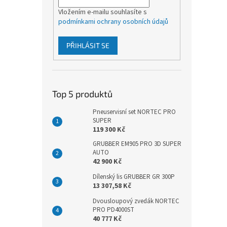
p
a
Vložením e-mailu souhlasíte s
podmínkami ochrany osobních údajů
n
e
l
PŘIHLÁSIT SE
Top 5 produktů
Pneuservisní set NORTEC PRO
SUPER
119 300 Kč
GRUBBER EM905 PRO 3D SUPER
AUTO
42 900 Kč
Dílenský lis GRUBBER GR 300P
13 307,58 Kč
Dvousloupový zvedák NORTEC
PRO PD4000ST
40 777 Kč