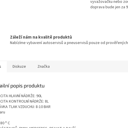
vyvažovačku nebo zo
doprava bude jen za 
Záleží nám na kvalitě produktů
Nabízíme vybavení autoservisů a pneuservisů pouze od prověřených d
s
Diskuze
Značka
ailní popis produktu
CITA HLAVNÍ NÁDRŽE: 90L
CITA KONTROLNÍ NÁDRŽE: 8L
VKA TLAK VZDUCHU: 8-10 BAR
aru
K
80 ° C