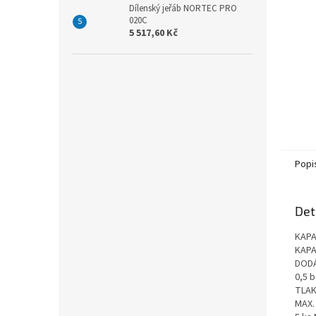
Dílenský jeřáb NORTEC PRO
020C
5 517,60 Kč
Popi
Det
KAPA
KAPA
DODÁ
0,5 b
TLA
MAX. 