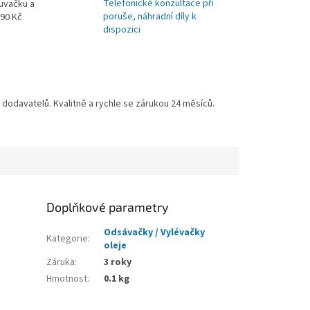
Telefonické konzultace při
uvačku a
poruše, náhradní díly k
990 Kč
dispozici
odavatelů. Kvalitně a rychle se zárukou 24 měsíců.
Doplňkové parametry
Odsávačky / Vylévačky
Kategorie
:
oleje
Záruka
:
3 roky
Hmotnost
:
0.1 kg