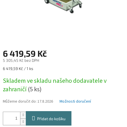
6 419,59 Kč
5 305,45 Kč bez DPH
Měrná
6 419,59 Kč / 1 ks
cena:
Skladem ve skladu našeho dodavatele v
zahraničí
(5 ks)
Můžeme doručit do:
17.8.2026
Možnosti doručení
Přidat do košíku