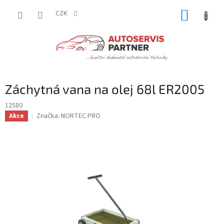
Přejít
NÁKUP
na
CZK
obsah
KOŠÍK
Záchytná vana na olej 68l ER2005
12580
Značka:
NORTEC PRO
Akce