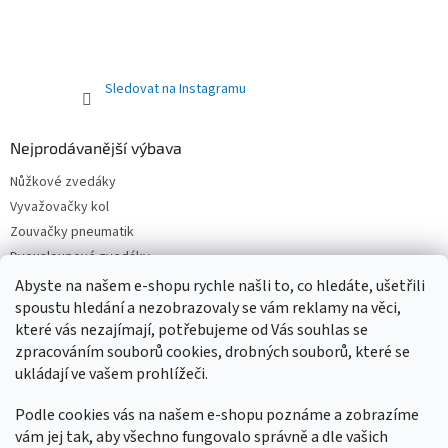
Sledovat na Instagramu
Nejprodávanější výbava
Nůžkové zvedáky
Vyvažovačky kol
Zouvačky pneumatik
Dvousloupové zvedáky
Pneuservisní sety
Abyste na našem e-shopu rychle našli to, co hledáte, ušetřili
Čtyřsloupové zvedáky
spoustu hledání a nezobrazovaly se vám reklamy na věci,
které vás nezajímají, potřebujeme od Vás souhlas se
Jednosloupové zvedáky
zpracováním souborů cookies, drobných souborů, které se
ukládají ve vašem prohlížeči.
Podle cookies vás na našem e-shopu poznáme a zobrazíme
vám jej tak, aby všechno fungovalo správně a dle vašich