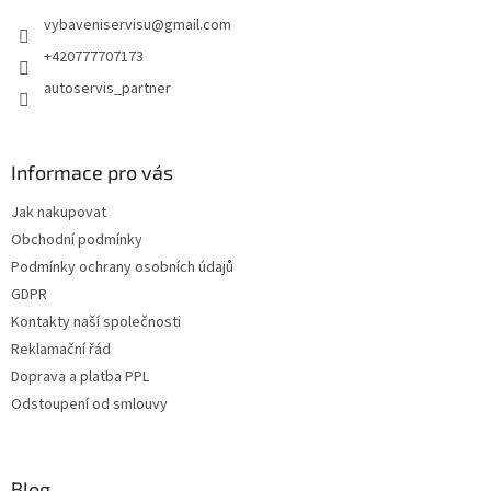
t
vybaveniservisu
@
gmail.com
í
+420777707173
autoservis_partner
Informace pro vás
Jak nakupovat
Obchodní podmínky
Podmínky ochrany osobních údajů
GDPR
Kontakty naší společnosti
Reklamační řád
Doprava a platba PPL
Odstoupení od smlouvy
Blog