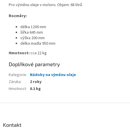
Pro výměnu oleje v motoru. Objem: 68 litrů
Rozměry:
délka 1200 mm
šířka 645 mm
výška 200 mm
délka madla 950 mm
Hmotnost:
cca 22 kg
Doplňkové parametry
Kategorie
:
Nádoby na výměnu oleje
Záruka
:
2 roky
Hmotnost
:
0.1 kg
Z
á
p
a
Kontakt