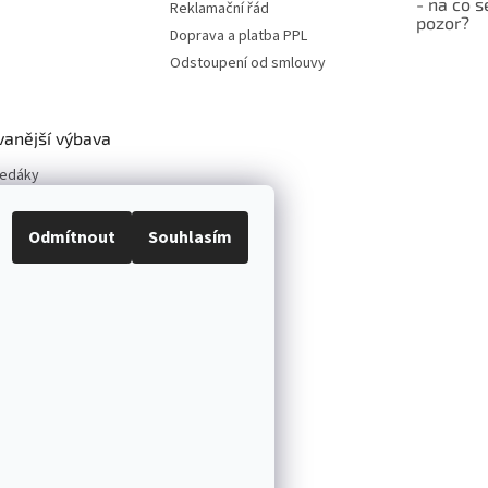
- na co s
Reklamační řád
pozor?
Doprava a platba PPL
Odstoupení od smlouvy
vanější výbava
vedáky
y kol
neumatik
Odmítnout
Souhlasím
vé zvedáky
í sety
vé zvedáky
pové zvedáky