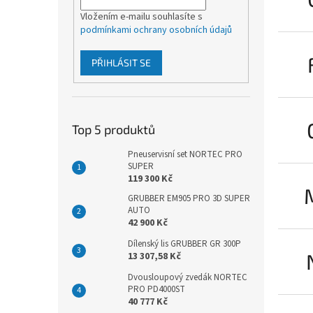
p
a
Vložením e-mailu souhlasíte s
podmínkami ochrany osobních údajů
n
e
l
PŘIHLÁSIT SE
Top 5 produktů
Pneuservisní set NORTEC PRO
SUPER
119 300 Kč
GRUBBER EM905 PRO 3D SUPER
AUTO
42 900 Kč
Dílenský lis GRUBBER GR 300P
13 307,58 Kč
Dvousloupový zvedák NORTEC
PRO PD4000ST
40 777 Kč