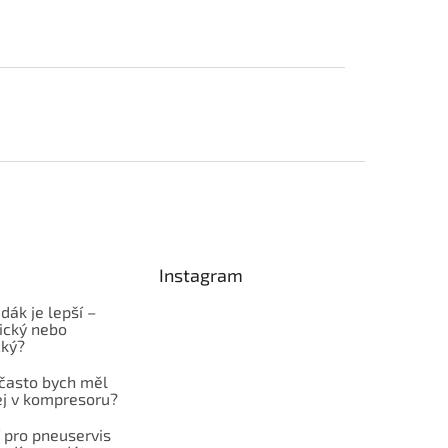
Instagram
dák je lepší –
cký nebo
cký?
 často bych měl
ej v kompresoru?
 pro pneuservis