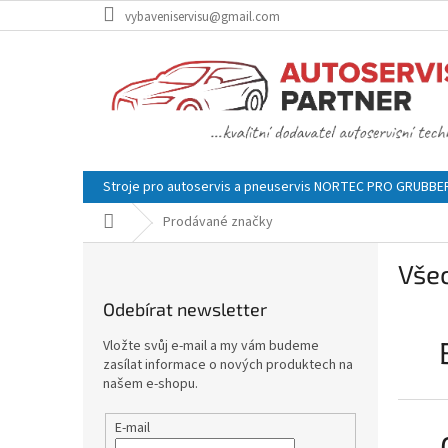
Přejít
vybaveniservisu@gmail.com
na
obsah
Stroje pro autoservis a pneuservis NORTEC PRO GRUBB
Domů
Prodávané značky
P
Vše
o
s
Odebírat newsletter
t
r
Vložte svůj e-mail a my vám budeme
a
zasílat informace o nových produktech na
n
našem e-shopu.
n
í
E-mail