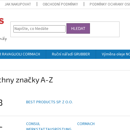
JAK NAKUPOVAT
OBCHODNÍ PODMÍNKY
PODMÍNKY OCHRANY OS
HLEDAT
ER RAVAGLIOLI CORMACH
Ruční nářadí GRUBBER
Výměna oleje 
chny značky A-Z
B
BEST PRODUCTS SP. Z O.O.
CONSUL
CORMACH
C
WERKSTATTAUSRÜSTUNG