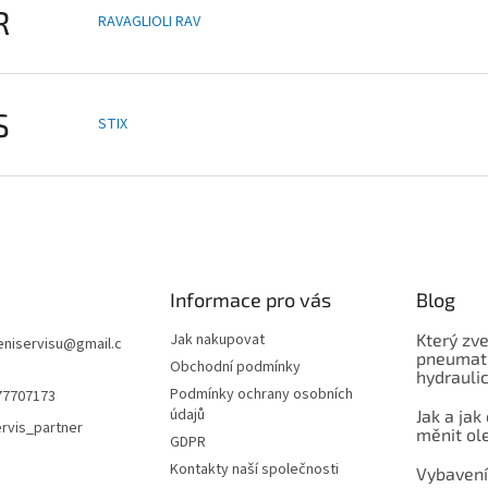
R
RAVAGLIOLI RAV
S
STIX
Informace pro vás
Blog
Jak nakupovat
Který zve
niservisu
@
gmail.c
pneumati
Obchodní podmínky
hydrauli
Podmínky ochrany osobních
77707173
údajů
Jak a jak
rvis_partner
měnit ol
GDPR
Kontakty naší společnosti
Vybavení