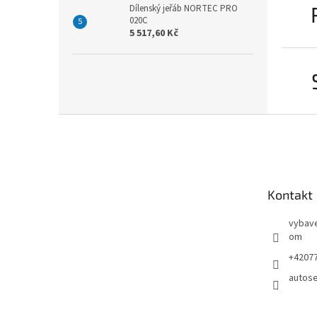
Dílenský jeřáb NORTEC PRO
020C
5 517,60 Kč
Z
á
p
a
t
Kontakt
í
vybave
om
+4207
autose