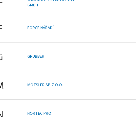
GMBH
F
FORCE NÁŘADÍ
G
GRUBBER
M
MOTSLER SP. Z O.O.
N
NORTEC PRO