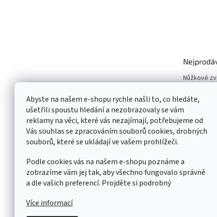
Nejprodá
Nůžkové z
Vyvažovačk
Abyste na našem e-shopu rychle našli to, co hledáte,
Zouvačky p
ušetřili spoustu hledání a nezobrazovaly se vám
Dvousloupo
reklamy na věci, které vás nezajímají, potřebujeme od
Pneuservisn
Vás souhlas se zpracováním souborů cookies, drobných
Čtyřsloupo
souborů, které se ukládají ve vašem prohlížeči.
Jednoslou
Podle cookies vás na našem e-shopu poznáme a
zobrazíme vám jej tak, aby všechno fungovalo správně
a dle vašich preferencí. Projděte si podrobný
Více informací