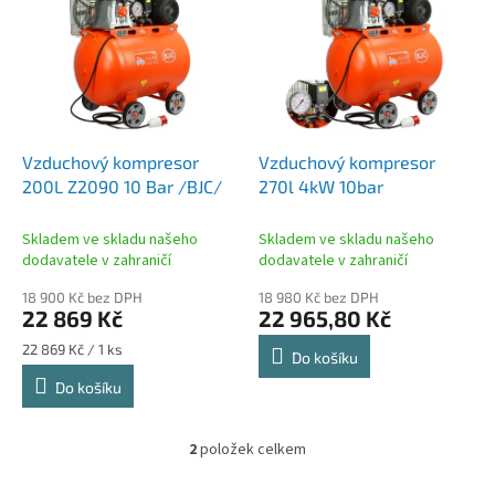
o
p
d
i
u
s
k
p
t
r
ů
o
d
Vzduchový kompresor
Vzduchový kompresor
u
200L Z2090 10 Bar /BJC/
270l 4kW 10bar
k
t
Skladem ve skladu našeho
Skladem ve skladu našeho
ů
dodavatele v zahraničí
dodavatele v zahraničí
18 900 Kč bez DPH
18 980 Kč bez DPH
22 869 Kč
22 965,80 Kč
Měrná
22 869 Kč / 1 ks
Do košíku
cena:
Do košíku
2
položek celkem
O
v