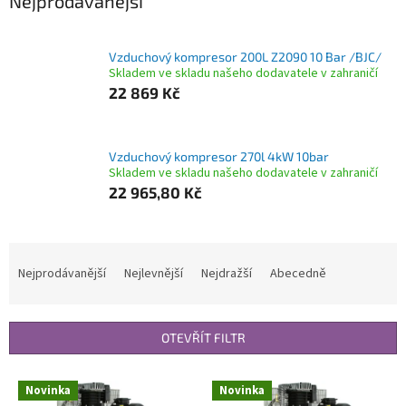
Nejprodávanější
Vzduchový kompresor 200L Z2090 10 Bar /BJC/
Skladem ve skladu našeho dodavatele v zahraničí
22 869 Kč
Vzduchový kompresor 270l 4kW 10bar
Skladem ve skladu našeho dodavatele v zahraničí
22 965,80 Kč
Ř
a
Nejprodávanější
Nejlevnější
Nejdražší
Abecedně
z
e
n
OTEVŘÍT FILTR
í
p
V
r
Novinka
Novinka
ý