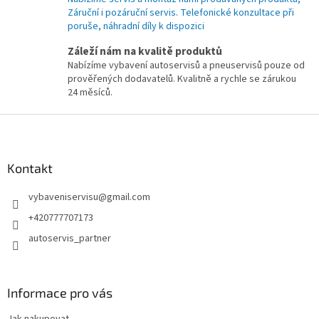
Záruční i pozáruční servis. Telefonické konzultace při
poruše, náhradní díly k dispozici
Záleží nám na kvalitě produktů
Nabízíme vybavení autoservisů a pneuservisů pouze od
prověřených dodavatelů. Kvalitně a rychle se zárukou
24 měsíců.
Z
á
p
a
Kontakt
t
vybaveniservisu
@
gmail.com
í
+420777707173
autoservis_partner
Informace pro vás
Jak nakupovat