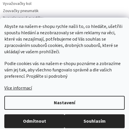
Vyvažovačky kol
Zouvačky pneumatik
Dvousloupové zvedáky
Pneuservisní sety
Abyste na našem e-shopu rychle našli to, co hledáte, ušetřili
Čtyřsloupové zvedáky
spoustu hledání a nezobrazovaly se vám reklamy na věci,
které vás nezajímají, potřebujeme od Vás souhlas se
Jednosloupové zvedáky
zpracováním souborů cookies, drobných souborů, které se
ukládají ve vašem prohlížeči.
Podle cookies vás na našem e-shopu poznáme a zobrazíme
vám jej tak, aby všechno fungovalo správně a dle vašich
preferencí. Projděte si podrobný
Více informací
Vytvořil Shoptet
Nastavení
Copyright 2026
AUTOSERVIS PARTNER CZ SK
. Všechna práva
Odmítnout
Souhlasím
vyhrazena.