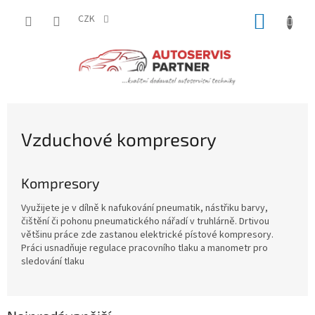
Přejít
NÁKUP
na
CZK
obsah
KOŠÍK
Vzduchové kompresory
Kompresory
Využijete je v dílně k nafukování pneumatik, nástřiku barvy,
čištění či pohonu pneumatického nářadí v truhlárně. Drtivou
většinu práce zde zastanou elektrické
pístové
kompresory.
Práci usnadňuje
regulace pracovního tlaku
a
manometr
pro
sledování tlaku