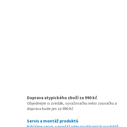
l
á
d
a
c
í
p
r
v
k
y
v
ý
p
i
s
u
Doprava atypického zboží za 990 kč
Objednejte si zvedák, vyvažovačku nebo zouvačku a
doprava bude jen za 990 Kč
Servis a montáž produktů
Nabízíme servis a montáž námi prodávaných produktů,