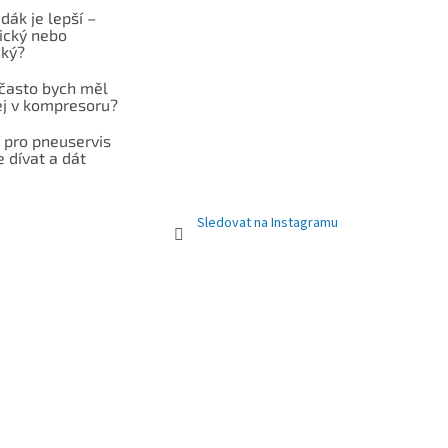
dák je lepší –
cký nebo
cký?
 často bych měl
ej v kompresoru?
 pro pneuservis
e dívat a dát
Sledovat na Instagramu