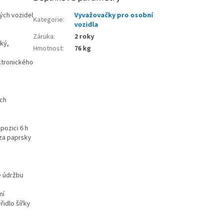
ých vozidel
Vyvažovačky pro osobní
Kategorie
:
vozidla
Záruka
:
2 roky
ký,
Hmotnost
:
76 kg
ktronického
ech
pozici 6 h
 za paprsky
e údržbu
ní
řidlo šířky