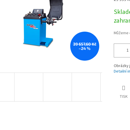
cena:
Sklad
zahra
Můžeme d
39 657,60 Kč
–24 %
Obrázky j
Detailní 
TISK