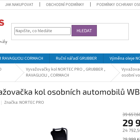
JAK NAKUPOVAT
OBCHODNÍ PODMÍNKY
PODMÍNKY OCHRANY OS
HLEDAT
ER RAVAGLIOLI CORMACH
Ruční nářadí GRUBBER
Výměna oleje 
O
Vyvažovačky kol NORTEC PRO , GRUBBER ,
Vyvažova
RAVAGLIOLI , CORMACH
osobní vo
ažovačka kol osobních automobilů 
Značka:
NORTEC PRO
39 657,6
29 
24 792,5
Měrná
29 999 Kč