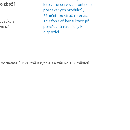
o zboží
Nabízíme servis a montáž námi
prodávaných produktů,
Záruční i pozáruční servis.
Telefonické konzultace při
uvačku a
poruše, náhradní díly k
990 Kč
dispozici
odavatelů. Kvalitně a rychle se zárukou 24 měsíců.