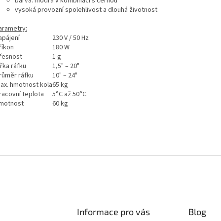
barva: modrá v kombinaci s černou
vysoká provozní spolehlivost a dlouhá životnost
arametry:
apájení
230 V / 50 Hz
říkon
180 W
řesnost
1 g
ířka ráfku
1,5" – 20"
růměr ráfku
10" – 24"
ax. hmotnost kola
65 kg
racovní teplota
5°C až 50°C
motnost
60 kg
Informace pro vás
Blog