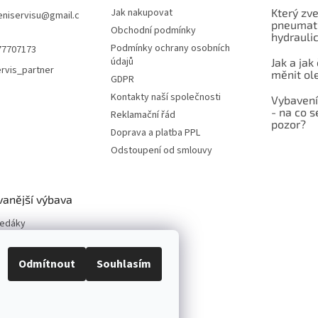
Jak nakupovat
Který zve
niservisu
@
gmail.c
pneumati
Obchodní podmínky
hydrauli
Podmínky ochrany osobních
77707173
údajů
Jak a jak
rvis_partner
měnit ol
GDPR
Kontakty naší společnosti
Vybavení
- na co s
Reklamační řád
pozor?
Doprava a platba PPL
Odstoupení od smlouvy
vanější výbava
vedáky
y kol
neumatik
Odmítnout
Souhlasím
vé zvedáky
í sety
vé zvedáky