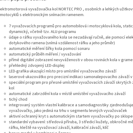
lektromotorová vyvažovačka kol NORTEC PRO , osobních a lehkých užitkov
 motocyklů s elektronickým snímacím ramenem.
7 vyvažovacích programů pro automobilová i motocyklová kola, static
dynamický, včetně tzv. ALU-programu
údaje o ráfku vyvažovaného kola se nezadávají ručně, ale pomocí ele
dotykového ramena (snímá vzdálenost ráfku a jeho průměr)
automatické měření šířky kola pomocí sonaru
automatický průběh měření / vyvažování
přímé digitální zobrazení nevyváženosti v obou rovinách kola v gram
přehledný zdvojený LED-displej
LED-grafika ukazující místo pro umístění vyvažovacího závaží
laserové ukazovátko pro precizní indikaci samonalepovacího závaží v 
speciální program pro přesné umístění vyvažovacích závaží skrytých
kol
automatické zabrzdění kola v místě umístění vyvažovacího závaží
tichý chod
integrovaný systém vlastní kalibrace a samodiagnostiky zjednodušuj
vyvažovačky, jako jediná na trhu v segmentu levných vyvažovaček
aktivní ochranný kryt s automatickým startem vyvažovačky po sklope
standardní vybavení: středová příruba, 3 středicí kužely, obkročné mě
ráfku, kleště na vyvažovací závaží, kalibrační závaží, klíč