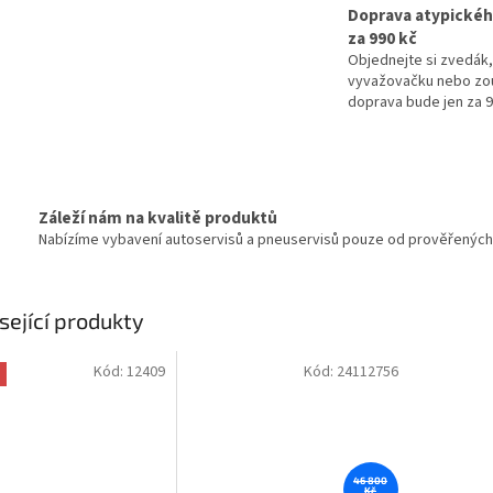
Doprava atypickéh
za 990 kč
Objednejte si zvedák,
vyvažovačku nebo zo
doprava bude jen za 
Záleží nám na kvalitě produktů
Nabízíme vybavení autoservisů a pneuservisů pouze od prověřených d
sející produkty
Kód:
12409
Kód:
24112756
46 800
Kč