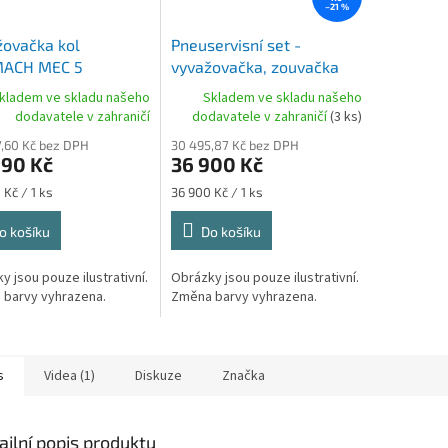
–21 %
ovačka kol
Pneuservisní set -
ACH MEC 5
vyvažovačka, zouvačka
GRUBBER
kladem ve skladu našeho
Skladem ve skladu našeho
dodavatele v zahraničí
dodavatele v zahraničí
(3 ks)
,60 Kč bez DPH
30 495,87 Kč bez DPH
990 Kč
36 900 Kč
Měrná
 Kč / 1 ks
36 900 Kč / 1 ks
cena:
o košíku
Do košíku
y jsou pouze ilustrativní.
Obrázky jsou pouze ilustrativní.
barvy vyhrazena.
Změna barvy vyhrazena.
s
Videa (1)
Diskuze
Značka
ailní popis produktu