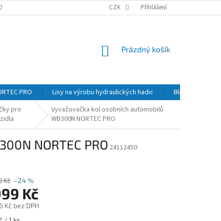
OBNÍCH ÚDAJŮ
GDPR
KONTAKTY NAŠÍ SPOLEČNOSTI
CZK
Přihlášení
REKLAMA
NÁKUPNÍ
Prázdný košík
KOŠÍK
NORTEC PRO
Lisy na výrobu hydraulických hadic
Blog
Kont
čky pro
Vyvažovačka kol osobních automobilů
zidla
WB300N NORTEC PRO
WB300N NORTEC PRO
24112450
0 Kč
–24 %
999 Kč
6 Kč bez DPH
 / 1 ks