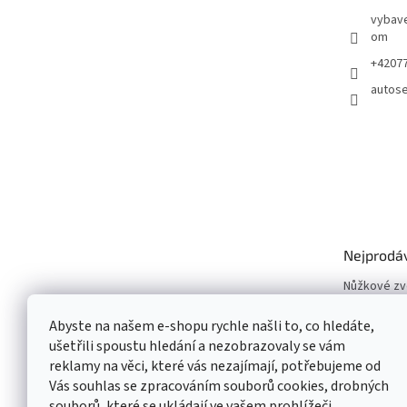
vybave
om
+4207
autose
Nejprodá
Nůžkové z
Vyvažovačk
Abyste na našem e-shopu rychle našli to, co hledáte,
Zouvačky p
ušetřili spoustu hledání a nezobrazovaly se vám
Dvousloupo
reklamy na věci, které vás nezajímají, potřebujeme od
Pneuservisn
Vás souhlas se zpracováním souborů cookies, drobných
Čtyřsloupo
souborů, které se ukládají ve vašem prohlížeči.