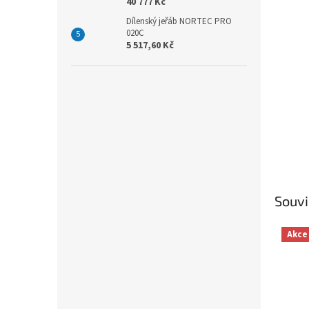
40 777 Kč
Dílenský jeřáb NORTEC PRO
020C
5 517,60 Kč
Souvi
Akce