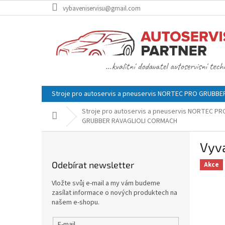
Přejít
vybaveniservisu@gmail.com
na
obsah
Stroje pro autoservis a pneuservis NORTEC PRO GRUBB
Stroje pro autoservis a pneuservis NORTEC PR
Domů
GRUBBER RAVAGLIOLI CORMACH
P
Vyv
o
s
Odebírat newsletter
Akce
t
r
Vložte svůj e-mail a my vám budeme
a
zasílat informace o nových produktech na
n
našem e-shopu.
n
E-mail