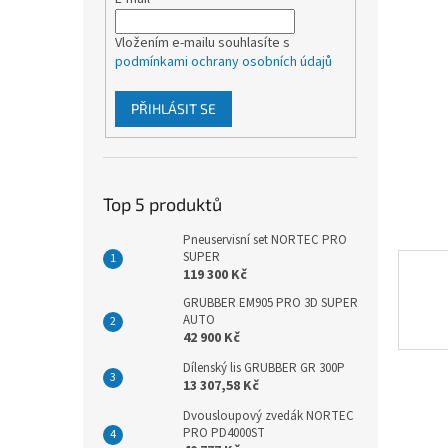
í
p
a
Vložením e-mailu souhlasíte s
podmínkami ochrany osobních údajů
n
e
l
PŘIHLÁSIT SE
Top 5 produktů
Pneuservisní set NORTEC PRO
SUPER
119 300 Kč
GRUBBER EM905 PRO 3D SUPER
AUTO
42 900 Kč
Dílenský lis GRUBBER GR 300P
13 307,58 Kč
Dvousloupový zvedák NORTEC
PRO PD4000ST