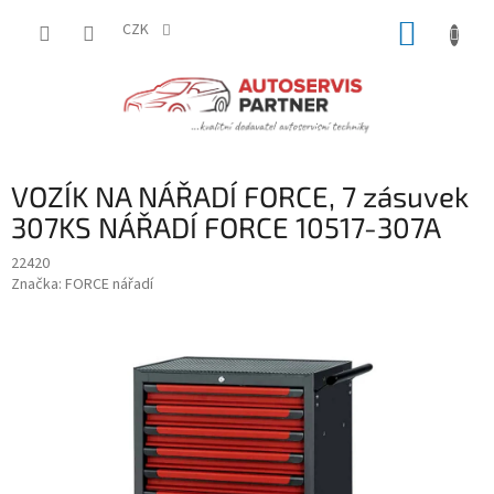
Přejít
NÁKUP
na
CZK
obsah
KOŠÍK
VOZÍK NA NÁŘADÍ FORCE, 7 zásuvek
307KS NÁŘADÍ FORCE 10517-307A
22420
Značka:
FORCE nářadí