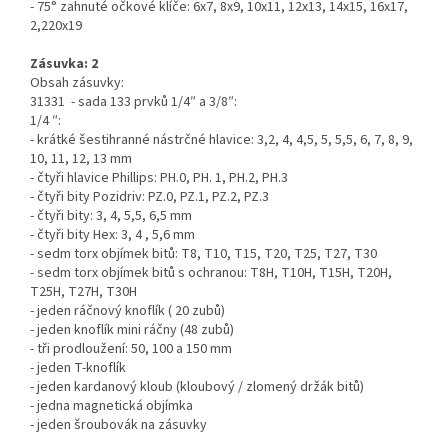
- 75° zahnuté očkové klíče: 6x7, 8x9, 10x11, 12x13, 14x15, 16x17,
2,220x19
Zásuvka: 2
Obsah zásuvky:
31331 - sada 133 prvků 1/4″ a 3/8″:
1/4 ″:
- krátké šestihranné nástrčné hlavice: 3,2, 4, 4,5, 5, 5,5, 6, 7, 8, 9,
10, 11, 12, 13 mm
- čtyři hlavice Phillips: PH.0, PH. 1, PH.2, PH.3
- čtyři bity Pozidriv: PZ.0, PZ.1, PZ.2, PZ.3
- čtyři bity: 3, 4, 5,5, 6,5 mm
- čtyři bity Hex: 3, 4 , 5,6 mm
- sedm torx objímek bitů: T8, T10, T15, T20, T25, T27, T30
- sedm torx objímek bitů s ochranou: T8H, T10H, T15H, T20H,
T25H, T27H, T30H
- jeden ráčnový knoflík ( 20 zubů)
- jeden knoflík mini ráčny (48 zubů)
- tři prodloužení: 50, 100 a 150 mm
- jeden T-knoflík
- jeden kardanový kloub (kloubový / zlomený držák bitů)
- jedna magnetická objímka
- jeden šroubovák na zásuvky