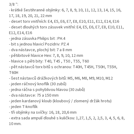
3/8 ″:
- krátké šestihranné objímky: 6, 7, 8, 9, 10, 11, 12, 13, 14, 15, 16,
17, 18, 19, 20, 21, 22 mm
- deset torx vnitřních: E4, E5, E6, E7, E8, E10, E11, E12, E14, E16
- deset dlouhých torx zásuvek vnitřní: E4, E5, E6, E7, E8, E10, E11,
E12, E14, E16
- jedna zásuvka Philips bit : PH.4
- bit s jednou hlavicí Pozidriv: PZ.4
- dva nástavce, plochý bit: 7 a 8 mm
- pětibitové hlavice Hex: 7, 8, 9, 10, 12 mm
- hlavice s pěti bity: T40, T45 , T50 , T55, T60
- pět nástavců torx bitů s ochranou: T40H, T45H, T50H, T55H,
T60H
- šest nástavců drážkových bitů: M5, M6, M8, M9, M10, M12
- jeden ráčnový knoflík (30 zubů)
- jedna ráčna s pohyblivou hlavou (30 zubů)
- dva nástavce: 75 a 150 mm
- jeden kardanový kloub (kloubový / zlomený držák hrotu)
- jeden T-knoflík
- tři objímky na svíčky: 16, 18, 20,6 mm
- extra sada ampulí dlouhé s kuličkou: 1,27, 1,5, 2, 2,5, 3, 4, 5, 6, 8,
10 mm.