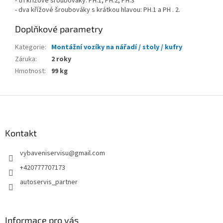
- tři křížové šroubováky: PH.1, PH.2, PH.3
- dva křížové šroubováky s krátkou hlavou: PH.1 a PH . 2.
Doplňkové parametry
Kategorie
:
Montážní vozíky na nářadí / stoly / kufry
Záruka
:
2 roky
Hmotnost
:
99 kg
Z
á
p
a
Kontakt
t
vybaveniservisu
@
gmail.com
í
+420777707173
autoservis_partner
Informace pro vás