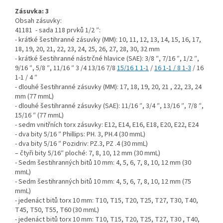
Zásuvka: 3
Obsah zásuvky:
41181 - sada 118 prvků 1/2 ″:
- krátké šestihranné zásuvky (MM): 10, 11, 12, 13, 14, 15, 16, 17,
18, 19, 20, 21, 22, 23, 24, 25, 26, 27, 28, 30, 32 mm
- krátké šestihranné nástrčné hlavice (SAE): 3/8 ″, 7/16 ″, 1/2 ″,
9/16 ″, 5/8 ″, 11/16 ″ 3 /4 13/16 7/8
15/16 1 1-1
/
16 1-1 / 8 1-3
/ 16
1-1 / 4 ″
- dlouhé šestihranné zásuvky (MM): 17, 18, 19, 20, 21 , 22, 23, 24
mm (77 mmL)
- dlouhé šestihranné zásuvky (SAE): 11/16 ″, 3/4 ″, 13/16 ″, 7/8 ″,
15/16 ″ (77 mmL)
- sedm vnitřních torx zásuvky: E12, E14, E16, E18, E20, E22, E24
- dva bity 5/16 ″ Phillips: PH. 3, PH.4 (30 mmL)
- dva bity 5/16 ″ Pozidriv: PZ.3, PZ .4 (30 mmL)
– čtyři bity 5/16″ ploché: 7, 8, 10, 12 mm (30 mmL)
- Sedm šestihranných bitů 10 mm: 4, 5, 6, 7, 8, 10, 12 mm (30
mmL)
- Sedm šestihranných bitů 10 mm: 4, 5, 6, 7, 8, 10, 12 mm (75
mmL)
- jedenáct bitů torx 10 mm: T10, T15, T20, T25, T27, T30, T40,
T45, T50, T55, T60 (30 mmL)
- jedenáct bitů torx 10 mm: T10, T15, T20, T25, T27, T30 , T40,