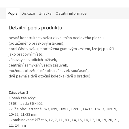
Popis
Diskuze
Značka
Ostatní informace
Detailní popis produktu
pevná konstrukce vozíku z kvalitního ocelového plechu
(potaženého práškovým lakem),
horní část vozíku je potažena gumovým krytem, ​​lze jej použít
jako pracovní místo,
zásuvky na vodících ložisek,
centrální zamykání všech zásuvek,
možnost otevření několika zásuvek současně,
dvě pevná a dvě otočná kolečka (dvě s brzdou).
Zásuvka: 1
Obsah zásuvky:
5363 - sada 36 klíčů:
- klíče oboustranné: 6x7, 8x9, 10x11, 12x13, 14x15, 16x17, 18x19,
20x22, 21x23 mm
- kombinované klíče: 6, 12, 7, 11, 83 , 14, 15, 16, 17, 18, 19, 20, 21,
22, 24 mm