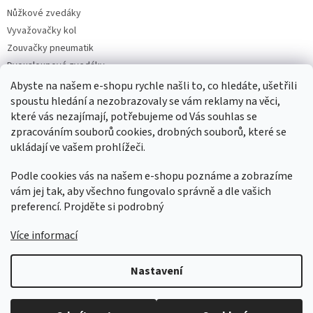
Nůžkové zvedáky
Vyvažovačky kol
Zouvačky pneumatik
Dvousloupové zvedáky
Pneuservisní sety
Abyste na našem e-shopu rychle našli to, co hledáte, ušetřili
Čtyřsloupové zvedáky
spoustu hledání a nezobrazovaly se vám reklamy na věci,
které vás nezajímají, potřebujeme od Vás souhlas se
Jednosloupové zvedáky
zpracováním souborů cookies, drobných souborů, které se
ukládají ve vašem prohlížeči.
Podle cookies vás na našem e-shopu poznáme a zobrazíme
vám jej tak, aby všechno fungovalo správně a dle vašich
preferencí. Projděte si podrobný
Více informací
Vytvořil Shoptet
Nastavení
Copyright 2026
AUTOSERVIS PARTNER CZ SK
. Všechna práva