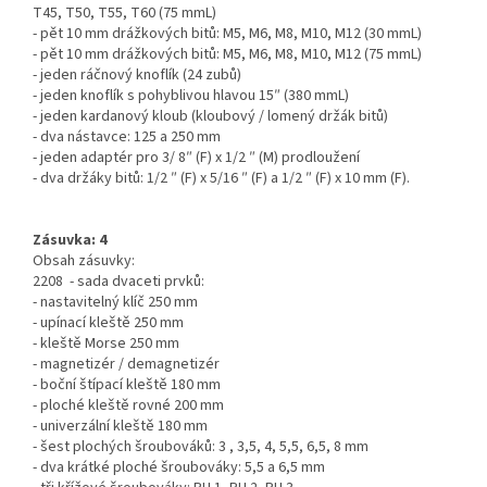
T45, T50, T55, T60 (75 mmL)
- pět 10 mm drážkových bitů: M5, M6, M8, M10, M12 (30 mmL)
- pět 10 mm drážkových bitů: M5, M6, M8, M10, M12 (75 mmL)
- jeden ráčnový knoflík (24 zubů)
- jeden knoflík s pohyblivou hlavou 15″ (380 mmL)
- jeden kardanový kloub (kloubový / lomený držák bitů)
- dva nástavce: 125 a 250 mm
- jeden adaptér pro 3/ 8″ (F) x 1/2 ″ (M) prodloužení
- dva držáky bitů: 1/2 ″ (F) x 5/16 ″ (F) a 1/2 ″ (F) x 10 mm (F).
Zásuvka: 4
Obsah zásuvky:
2208 - sada dvaceti prvků:
- nastavitelný klíč 250 mm
- upínací kleště 250 mm
- kleště Morse 250 mm
- magnetizér / demagnetizér
- boční štípací kleště 180 mm
- ploché kleště rovné 200 mm
- univerzální kleště 180 mm
- šest plochých šroubováků: 3 , 3,5, 4, 5,5, 6,5, 8 mm
- dva krátké ploché šroubováky: 5,5 a 6,5 ​​mm