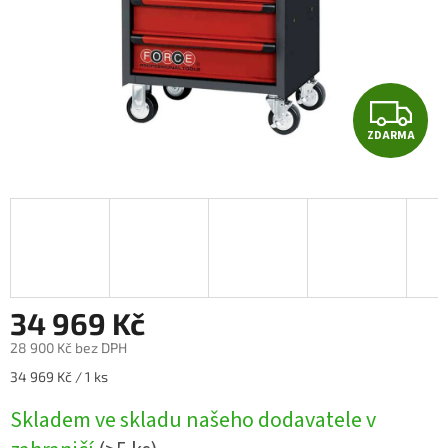
Z
ZDARMA
D
A
R
M
A
34 969 Kč
28 900 Kč bez DPH
Měrná
34 969 Kč / 1 ks
cena:
Skladem ve skladu našeho dodavatele v