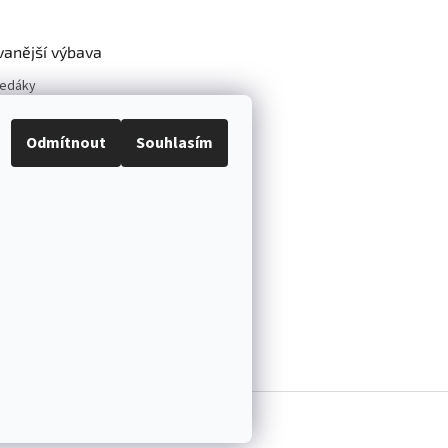
vanější výbava
vedáky
y kol
neumatik
Odmítnout
Souhlasím
vé zvedáky
í sety
vé zvedáky
pové zvedáky
ráva vyhrazena.