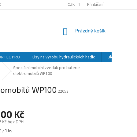
OBNÍCH ÚDAJŮ
GDPR
KONTAKTY NAŠÍ SPOLEČNOSTI
CZK
Přihlášení
REKLAMA
NÁKUPNÍ
Prázdný košík
KOŠÍK
NORTEC PRO
Lisy na výrobu hydraulických hadic
Blog
Kont
Speciální mobilní zvedák pro baterie
elektromobilů WP100
ktromobilů WP100
22053
900 Kč
2 Kč bez DPH
 / 1 ks