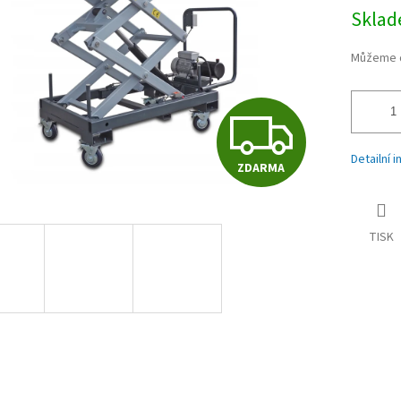
Sklad
Můžeme d
Z
Detailní 
ZDARMA
D
TISK
A
R
M