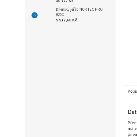
40 777 Kč
Dílenský jeřáb NORTEC PRO
020C
5 517,60 Kč
Popi
Det
Přem
máte
pneu