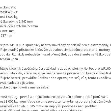
nická data:
nost 400 kg
ost 1 000 kg
výška zdvihu 1 945 mm
mální výška zdvihu 653 mm
a 1693 mm
a 787 mm
ec pro WP1000 je spolehlivý nástroj navržený speciálně pro elektromobily, 
ňuje snadný přístup ke klíčovým upevňovacím bodům pro baterie, motory 
odovky. Už nikdy nebudete muset přemýšlet, zda dosáhnete na těžko dos
dvozku vozu.
lita je klíčem k úspěšné práci a základna zvedací plošiny Nortec pro WP100
ečnou stabilitu, která zajišťuje bezpečnost a přesnost při každé činnosti. 
ňujete baterii, provádíte údržbu nebo opravujete svůj vůz, tento zvedák 
vat hladce a s jistotou.
nické údaje hovoří samy za sebe:
nost 400 kg - pevná a odolná konstrukce zaručuje dlouhodobé používání.
ost 1 000 kg - není třeba se omezovat, tento výtah si poradí s každým úkol
mální výška zdvihu 1 945 mm – ani nejvyšší podvozek není problém.
ální výška zdvihu 653 mm – volný přístup i na nízké body.