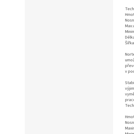
Tech
Hmot
Nosn
Max.
Mini
Délk
Šířk
Nort
umož
přev
v po
Stabi
výjim
vymě
praco
Tech
Hmot
Nosn
Maxi
Minim