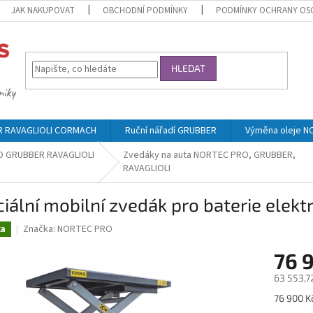
JAK NAKUPOVAT
OBCHODNÍ PODMÍNKY
PODMÍNKY OCHRANY OS
HLEDAT
ER RAVAGLIOLI CORMACH
Ruční nářadí GRUBBER
Výměna oleje 
RO GRUBBER RAVAGLIOLI
Zvedáky na auta NORTEC PRO, GRUBBER,
RAVAGLIOLI
iální mobilní zvedák pro baterie ele
Značka:
NORTEC PRO
ka
76 
63 553,7
Měrná
76 900 Kč
cena: