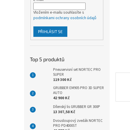
í
p
a
Vložením e-mailu souhlasíte s
podmínkami ochrany osobních údajů
n
e
l
PŘIHLÁSIT SE
Top 5 produktů
Pneuservisní set NORTEC PRO
SUPER
119 300 Kč
GRUBBER EM905 PRO 3D SUPER
AUTO
42 900 Kč
Dílenský lis GRUBBER GR 300P
13 307,58 Kč
Dvousloupový zvedák NORTEC
PRO PD4000ST