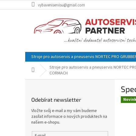
Přejít
vybaveniservisu@gmail.com
na
obsah
Stroje pro autoservis a pneuservis NORTEC PRO GRUBB
Stroje pro autoservis a pneuservis NORTEC P
Domů
CORMACH
P
Spec
o
s
Odebírat newsletter
Novin
t
r
Vložte svůj e-mail a my vám budeme
a
zasílat informace o nových produktech na
n
našem e-shopu.
n
E-mail