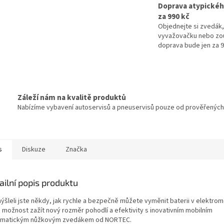
Doprava atypickéh
A
za 990 kč
Objednejte si zvedák,
vyvažovačku nebo zo
doprava bude jen za 
Záleží nám na kvalitě produktů
Nabízíme vybavení autoservisů a pneuservisů pouze od prověřených d
s
Diskuze
Značka
ailní popis produktu
ýšleli jste někdy, jak rychle a bezpečně můžete vyměnit baterii v elektrom
 možnost zažít nový rozměr pohodlí a efektivity s inovativním mobilním
matickým nůžkovým zvedákem od NORTEC.