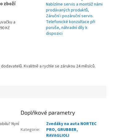
o zboží
Nabízíme servis a montáž námi
prodávaných produktů,
Záruční i pozáruční servis.
Telefonické konzultace při
uvačku a
poruše, náhradní díly k
990 Kč
dispozici
odavatelů. Kvalitně a rychle se zárukou 24 měsíců.
Doplňkové parametry
obilu? Nyní
Zvedáky na auta NORTEC
Kategorie
:
PRO, GRUBBER,
RAVAGLIOLI