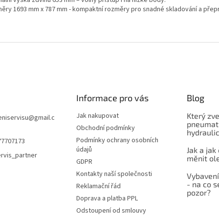
ěry 1693 mm x 787 mm - kompaktní rozměry pro snadné skladování a přep
Informace pro vás
Blog
Jak nakupovat
Který zve
niservisu
@
gmail.c
pneumati
Obchodní podmínky
hydrauli
Podmínky ochrany osobních
77707173
údajů
Jak a jak
rvis_partner
měnit ol
GDPR
Kontakty naší společnosti
Vybavení
- na co s
Reklamační řád
pozor?
Doprava a platba PPL
Odstoupení od smlouvy