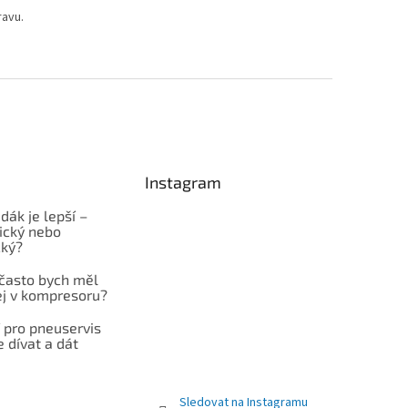
ravu.
Instagram
dák je lepší –
cký nebo
cký?
 často bych měl
ej v kompresoru?
 pro pneuservis
e dívat a dát
Sledovat na Instagramu