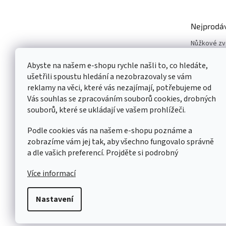
Nejprodá
Nůžkové z
Vyvažovačk
Abyste na našem e-shopu rychle našli to, co hledáte,
Zouvačky p
ušetřili spoustu hledání a nezobrazovaly se vám
Dvousloupo
reklamy na věci, které vás nezajímají, potřebujeme od
Pneuservisn
Vás souhlas se zpracováním souborů cookies, drobných
Čtyřsloupo
souborů, které se ukládají ve vašem prohlížeči.
Jednoslou
Podle cookies vás na našem e-shopu poznáme a
zobrazíme vám jej tak, aby všechno fungovalo správně
a dle vašich preferencí. Projděte si podrobný
Více informací
Nastavení
Copyright 2026
AUTOSERVIS PARTNER CZ SK
. Všechna p