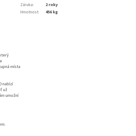
Záruka
:
2 roky
Hmotnost
:
456 kg
který
a
tupná místa
0 nabízí
Ať už
vám umožní
em.