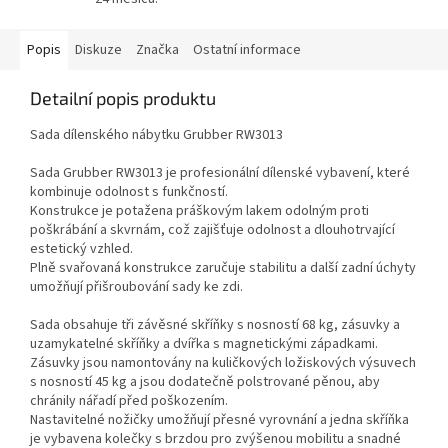
Popis
Diskuze
Značka
Ostatní informace
Detailní popis produktu
Sada dílenského nábytku Grubber RW3013
Sada Grubber RW3013 je profesionální dílenské vybavení, které
kombinuje odolnost s funkčností.
Konstrukce je potažena práškovým lakem odolným proti
poškrábání a skvrnám, což zajišťuje odolnost a dlouhotrvající
estetický vzhled.
Plně svařovaná konstrukce zaručuje stabilitu a další zadní úchyty
umožňují přišroubování sady ke zdi.
Sada obsahuje tři závěsné skříňky s nosností 68 kg, zásuvky a
uzamykatelné skříňky a dvířka s magnetickými západkami.
Zásuvky jsou namontovány na kuličkových ložiskových výsuvech
s nosností 45 kg a jsou dodatečně polstrované pěnou, aby
chránily nářadí před poškozením.
Nastavitelné nožičky umožňují přesné vyrovnání a jedna skříňka
je vybavena kolečky s brzdou pro zvýšenou mobilitu a snadné