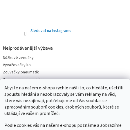
Sledovat na Instagramu
Nejprodávanější výbava
Nůžkové zvedáky
Vyvažovačky kol
Zouvačky pneumatik
Dvousloupové zvedáky
Pneuservisní sety
Abyste na našem e-shopu rychle našli to, co hledáte, ušetřili
Čtyřsloupové zvedáky
spoustu hledání a nezobrazovaly se vám reklamy na věci,
které vás nezajímají, potřebujeme od Vás souhlas se
Jednosloupové zvedáky
zpracováním souborů cookies, drobných souborů, které se
ukládají ve vašem prohlížeči.
Podle cookies vás na našem e-shopu poznáme a zobrazíme