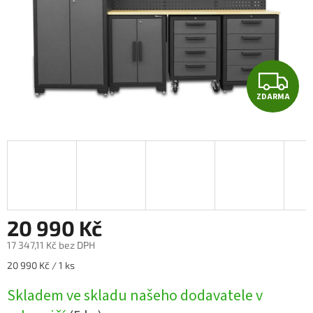
Z
ZDARMA
D
A
R
M
A
20 990 Kč
17 347,11 Kč bez DPH
Měrná
20 990 Kč / 1 ks
cena:
Skladem ve skladu našeho dodavatele v