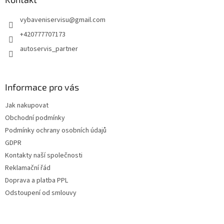
t
vybaveniservisu
@
gmail.com
í
+420777707173
autoservis_partner
Informace pro vás
Jak nakupovat
Obchodní podmínky
Podmínky ochrany osobních údajů
GDPR
Kontakty naší společnosti
Reklamační řád
Doprava a platba PPL
Odstoupení od smlouvy