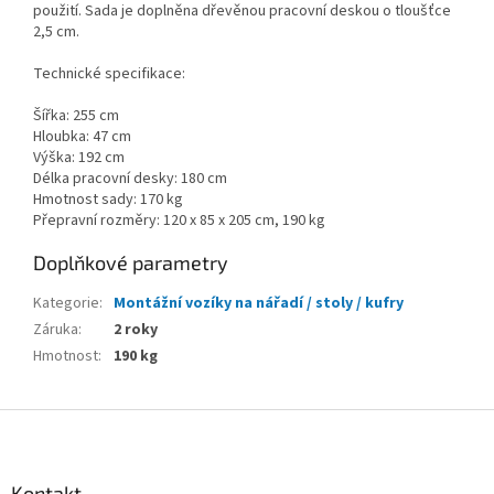
použití. Sada je doplněna dřevěnou pracovní deskou o tloušťce
2,5 cm.
Technické specifikace:
Šířka: 255 cm
Hloubka: 47 cm
Výška: 192 cm
Délka pracovní desky: 180 cm
Hmotnost sady: 170 kg
Přepravní rozměry: 120 x 85 x 205 cm, 190 kg
Doplňkové parametry
Kategorie
:
Montážní vozíky na nářadí / stoly / kufry
Záruka
:
2 roky
Hmotnost
:
190 kg
Z
á
p
a
Kontakt