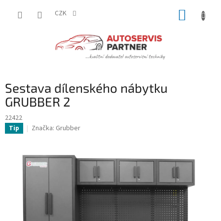
Přejít
NÁKUP
na
CZK
obsah
KOŠÍK
Sestava dílenského nábytku
GRUBBER 2
22422
Značka:
Grubber
Tip