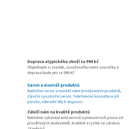
Doprava atypického zboží za 990 kč
Objednejte si zvedák, vyvažovačku nebo zouvačku a
doprava bude jen za 990 Kč
Servis a montáž produktů
Nabízíme servis a montáž námi prodávaných produktů,
Záruční i pozáruční servis. Telefonické konzultace při
poruše, náhradní díly k dispozici
Záleží nám na kvalitě produktů
Nabízíme vybavení autoservisů a pneuservisů pouze od
prověřených dodavatelů. Kvalitně a rychle se zárukou
24 měsíců.