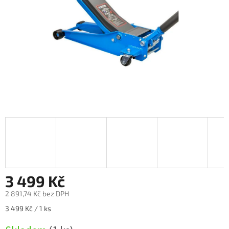
3 499 Kč
2 891,74 Kč bez DPH
Měrná
3 499 Kč / 1 ks
cena: