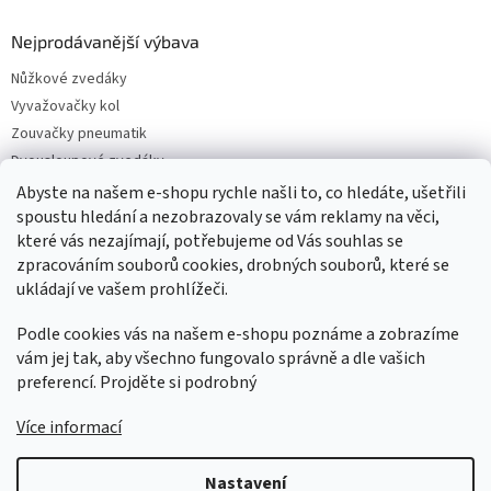
Nejprodávanější výbava
Nůžkové zvedáky
Vyvažovačky kol
Zouvačky pneumatik
Dvousloupové zvedáky
Pneuservisní sety
Abyste na našem e-shopu rychle našli to, co hledáte, ušetřili
Čtyřsloupové zvedáky
spoustu hledání a nezobrazovaly se vám reklamy na věci,
které vás nezajímají, potřebujeme od Vás souhlas se
Jednosloupové zvedáky
zpracováním souborů cookies, drobných souborů, které se
ukládají ve vašem prohlížeči.
Podle cookies vás na našem e-shopu poznáme a zobrazíme
vám jej tak, aby všechno fungovalo správně a dle vašich
preferencí. Projděte si podrobný
Více informací
Vytvořil Shoptet
Nastavení