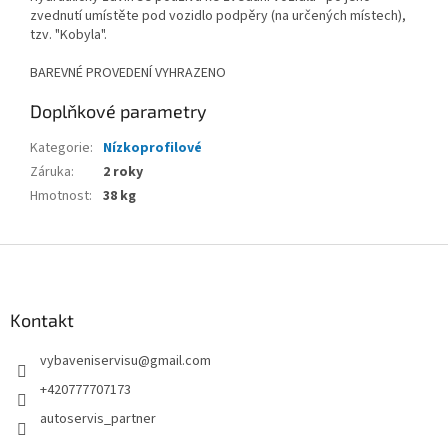
zvednutí umístěte pod vozidlo podpěry (na určených místech),
tzv. "Kobyla".
BAREVNÉ PROVEDENÍ VYHRAZENO
Doplňkové parametry
Kategorie
:
Nízkoprofilové
Záruka
:
2 roky
Hmotnost
:
38 kg
Z
á
p
a
Kontakt
t
vybaveniservisu
@
gmail.com
í
+420777707173
autoservis_partner