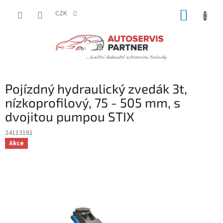
Přejít
NÁKUP
na
CZK
obsah
KOŠÍK
Pojízdný hydraulický zvedák 3t,
nízkoprofilový, 75 - 505 mm, s
dvojitou pumpou STIX
24113161
Akce