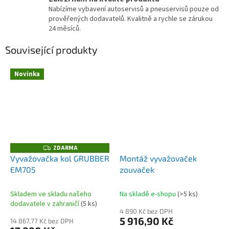
Nabízíme vybavení autoservisů a pneuservisů pouze od
prověřených dodavatelů. Kvalitně a rychle se zárukou
24 měsíců.
Související produkty
Novinka
ZDARMA
Z
D
Vyvažovačka kol GRUBBER
Montáž vyvažovaček
A
EM705
zouvaček
R
M
A
Skladem ve skladu našeho
Na skladě e-shopu
(>5 ks)
dodavatele v zahraničí
(5 ks)
4 890 Kč bez DPH
5 916,90 Kč
14 867,77 Kč bez DPH