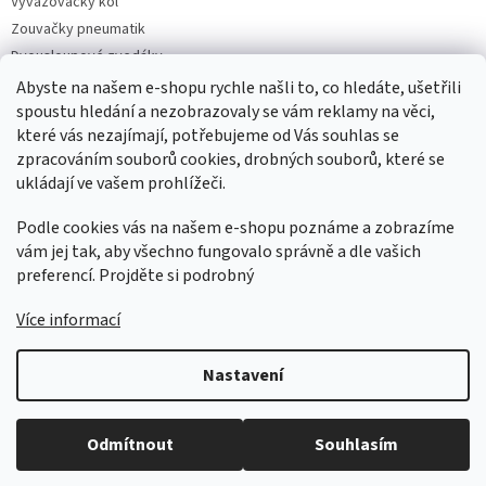
Vyvažovačky kol
Zouvačky pneumatik
Dvousloupové zvedáky
Pneuservisní sety
Abyste na našem e-shopu rychle našli to, co hledáte, ušetřili
spoustu hledání a nezobrazovaly se vám reklamy na věci,
Čtyřsloupové zvedáky
které vás nezajímají, potřebujeme od Vás souhlas se
Jednosloupové zvedáky
zpracováním souborů cookies, drobných souborů, které se
ukládají ve vašem prohlížeči.
Podle cookies vás na našem e-shopu poznáme a zobrazíme
vám jej tak, aby všechno fungovalo správně a dle vašich
preferencí. Projděte si podrobný
Více informací
Vytvořil Shoptet
Nastavení
Copyright 2026
AUTOSERVIS PARTNER CZ SK
. Všechna práva
Odmítnout
Souhlasím
vyhrazena.