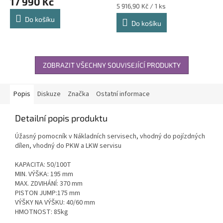
17 990 Kč
Měrná
5 916,90 Kč / 1 ks
cena:
Do košíku
Do košíku
ZOBRAZIT VŠECHNY SOUVISEJÍCÍ PRODUKTY
Popis
Diskuze
Značka
Ostatní informace
Detailní popis produktu
Úžasný pomocník v Nákladních servisech, vhodný do pojízdných
dílen, vhodný do PKW a LKW servisu
KAPACITA: 50/100T
MIN. VÝŠKA: 195 mm
MAX. ZDVIHÁNÍ: 370 mm
PISTON JUMP:175 mm
VÝŠKY NA VÝŠKU: 40/60 mm
HMOTNOST: 85kg