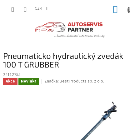
Přejít
NÁKUP
na
CZK
obsah
KOŠÍK
Pneumaticko hydraulický zvedák
100 T GRUBBER
24112755
Značka:
Best Products sp. z o.o.
Akce
Novinka