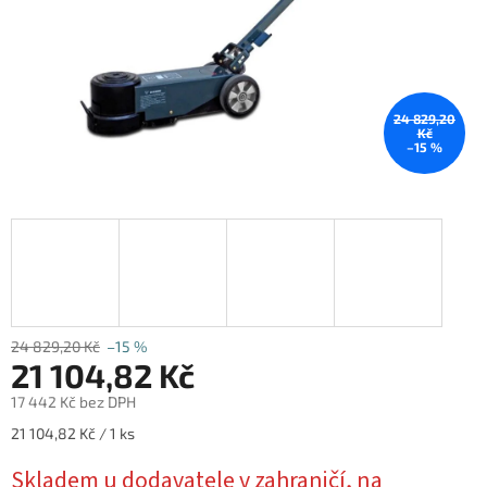
24 829,20
Kč
–15 %
24 829,20 Kč
–15 %
21 104,82 Kč
17 442 Kč bez DPH
Měrná
21 104,82 Kč / 1 ks
cena:
Skladem u dodavatele v zahraničí, na