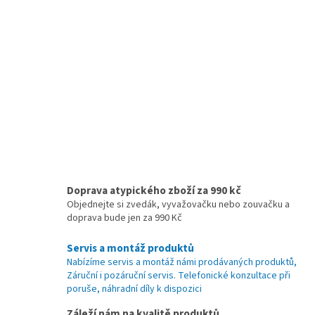
Doprava atypického zboží za 990 kč
Objednejte si zvedák, vyvažovačku nebo zouvačku a
doprava bude jen za 990 Kč
Servis a montáž produktů
Nabízíme servis a montáž námi prodávaných produktů,
Záruční i pozáruční servis. Telefonické konzultace při
poruše, náhradní díly k dispozici
Záleží nám na kvalitě produktů