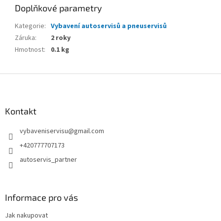
Doplňkové parametry
Kategorie
:
Vybavení autoservisů a pneuservisů
Záruka
:
2 roky
Hmotnost
:
0.1 kg
Z
á
p
a
Kontakt
t
vybaveniservisu
@
gmail.com
í
+420777707173
autoservis_partner
Informace pro vás
Jak nakupovat