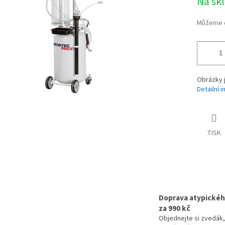
Na sk
Můžeme d
Obrázky j
Detailní 
TISK
Doprava atypickéh
za 990 kč
Objednejte si zvedák,