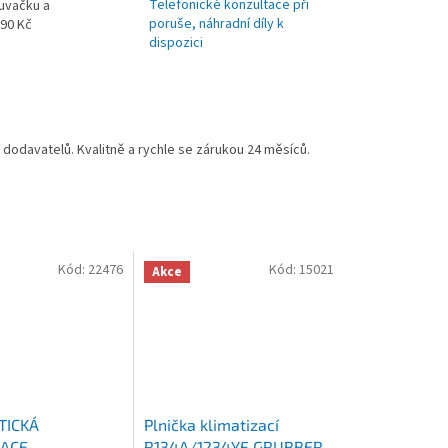
Telefonické konzultace při
uvačku a
poruše, náhradní díly k
990 Kč
dispozici
odavatelů. Kvalitně a rychle se zárukou 24 měsíců.
Kód:
22476
Kód:
15021
Akce
TICKÁ
Plnička klimatizací
ZACE
R134A/1234YF GRUBBER