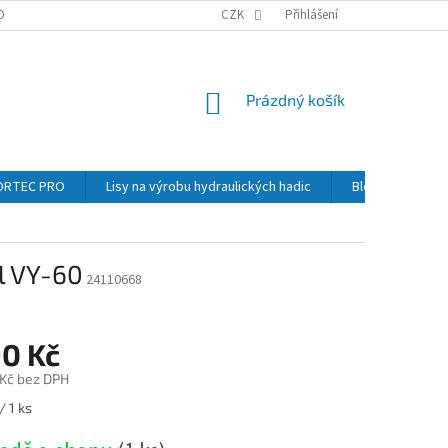
OBNÍCH ÚDAJŮ
GDPR
KONTAKTY NAŠÍ SPOLEČNOSTI
CZK
Přihlášení
REKLAMA
NÁKUPNÍ
Prázdný košík
KOŠÍK
NORTEC PRO
Lisy na výrobu hydraulických hadic
Blog
Kont
l VY-60
24110668
90 Kč
 Kč bez DPH
/ 1 ks