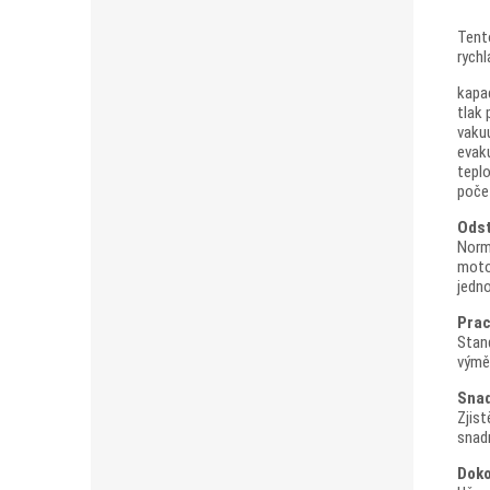
Tento
rych
kapac
tlak 
vakuu
evaku
teplo
počet
Odst
Norm
moto
jedn
Prac
Stand
výměn
Snad
Zjis
snadn
Doko