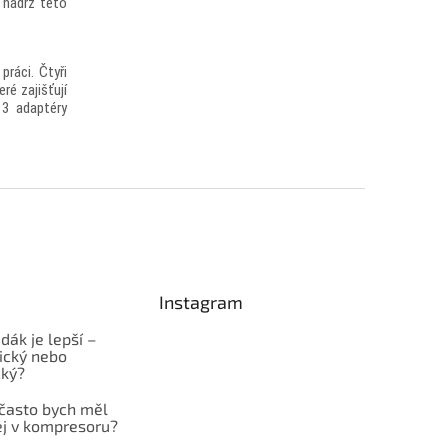
 nádrž této
 práci.
Čtyři
ré zajišťují
 3 adaptéry
Instagram
dák je lepší –
cký nebo
cký?
 často bych měl
ej v kompresoru?