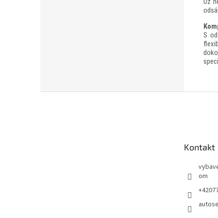
Už n
odsá
Komp
S od
flexi
doko
spec
Z
á
p
a
t
Kontakt
í
vybave
om
+4207
autose