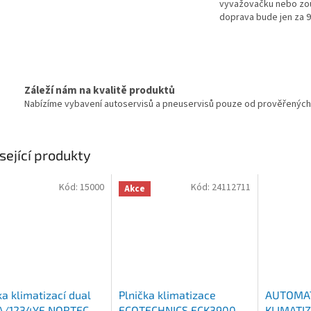
vyvažovačku nebo zo
doprava bude jen za 
Záleží nám na kvalitě produktů
Nabízíme vybavení autoservisů a pneuservisů pouze od prověřených d
sející produkty
Kód:
15000
Kód:
24112711
Akce
ka klimatizací dual
Plnička klimatizace
AUTOMA
A/1234YF NORTEC
ECOTECHNICS ECK3900
KLIMATI