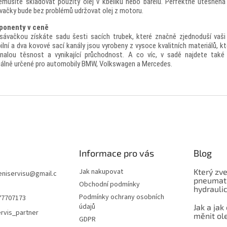
emusíte skladovat použitý olej v kbelíku nebo barelu.
Perfektně utěsněná
vačky bude bez problémů udržovat olej z motoru.
onenty v ceně
sávačkou získáte sadu šesti sacích trubek, které značně zjednoduší vaši
bilní a dva kovové sací kanály jsou vyrobeny z vysoce kvalitních materiálů, kte
nalou těsnost a vynikající průchodnost.
A co víc, v sadě najdete také
iálně určené pro automobily BMW, Volkswagen a Mercedes.
Informace pro vás
Blog
Jak nakupovat
Který zve
niservisu
@
gmail.c
pneumati
Obchodní podmínky
hydrauli
Podmínky ochrany osobních
77707173
údajů
Jak a jak
rvis_partner
měnit ol
GDPR