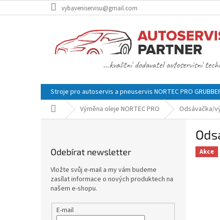
Přejít
vybaveniservisu@gmail.com
na
obsah
Stroje pro autoservis a pneuservis NORTEC PRO GRUBB
Domů
Výměna oleje NORTEC PRO
Odsávačka/vý
P
Ods
o
s
Odebírat newsletter
Akce
t
r
Vložte svůj e-mail a my vám budeme
a
zasílat informace o nových produktech na
n
našem e-shopu.
n
í
E-mail