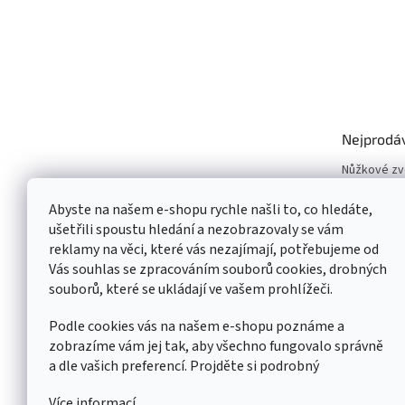
Nejprodá
Nůžkové z
Vyvažovačk
Abyste na našem e-shopu rychle našli to, co hledáte,
Zouvačky p
ušetřili spoustu hledání a nezobrazovaly se vám
Dvousloupo
reklamy na věci, které vás nezajímají, potřebujeme od
Pneuservisn
Vás souhlas se zpracováním souborů cookies, drobných
Čtyřsloupo
souborů, které se ukládají ve vašem prohlížeči.
Jednoslou
Podle cookies vás na našem e-shopu poznáme a
zobrazíme vám jej tak, aby všechno fungovalo správně
a dle vašich preferencí. Projděte si podrobný
Více informací