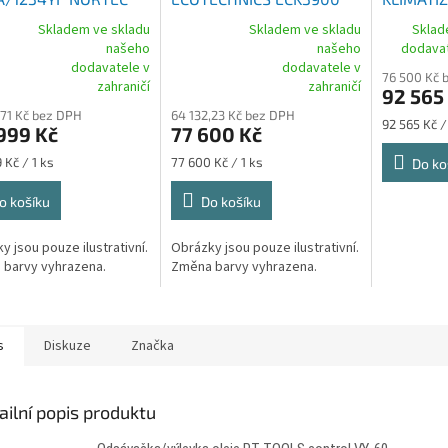
EVO
Premium R134A
ECOTECH
Skladem ve skladu
Skladem ve skladu
Sklad
PRO HFO
našeho
našeho
dodavat
rné
Průměrné
dodavatele v
dodavatele v
76 500 Kč 
cení
hodnocení
zahraničí
zahraničí
92 565
ktu
produktu
,71 Kč bez DPH
64 132,23 Kč bez DPH
je
Měrná
92 565 Kč /
999 Kč
77 600 Kč
5,0
cena:
z
Měrná
 Kč / 1 ks
77 600 Kč / 1 ks
Do ko
5
cena:
ček.
hvězdiček.
o košíku
Do košíku
y jsou pouze ilustrativní.
Obrázky jsou pouze ilustrativní.
barvy vyhrazena.
Změna barvy vyhrazena.
s
Diskuze
Značka
ailní popis produktu