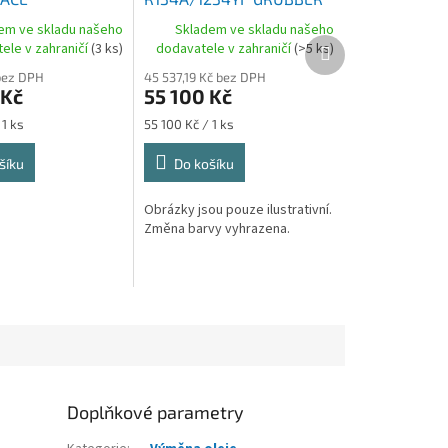
NICS ECK NEXT
OFF-ROAD
em ve skladu našeho
Skladem ve skladu našeho
1234yf
Další
ele v zahraničí
(3 ks)
dodavatele v zahraničí
(>5 ks)
produkt
bez DPH
45 537,19 Kč bez DPH
 Kč
55 100 Kč
Měrná
 1 ks
55 100 Kč / 1 ks
cena:
šíku
Do košíku
Obrázky jsou pouze ilustrativní.
Změna barvy vyhrazena.
Doplňkové parametry