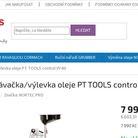
JAK NAKUPOVAT
OBCHODNÍ PODMÍNKY
PODMÍNKY OCHRANY OS
HLEDAT
ER RAVAGLIOLI CORMACH
Ruční nářadí GRUBBER
Výměna oleje 
levka oleje PT TOOLS control VY-60
ávačka/výlevka oleje PT TOOLS contro
Značka:
NORTEC PRO
7 9
6 603,31
Měrná
7 990 Kč 
cena: