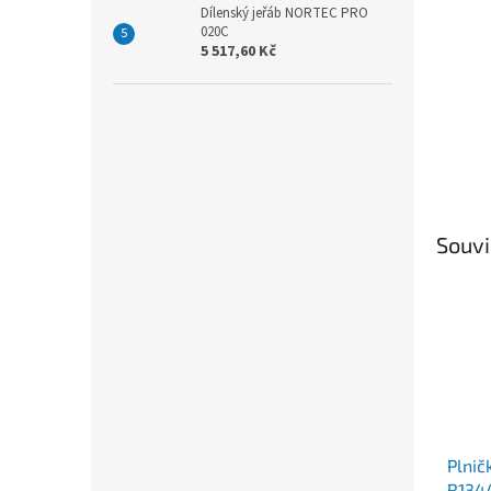
Dílenský jeřáb NORTEC PRO
020C
5 517,60 Kč
Souvi
Plnič
R134