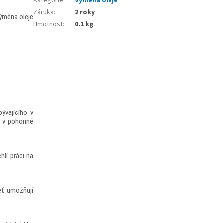
Kategorie
:
Výměna oleje
Záruka
:
2 roky
výměna oleje
Hmotnost
:
0.1 kg
ývajícího v
í v pohonné
hlí práci na
eť umožňují