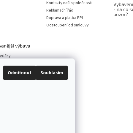
Kontakty naší společnosti
Vybavení
- na co s
Reklamační řád
pozor?
Doprava a platba PPL
Odstoupení od smlouvy
vanější výbava
vedáky
y kol
neumatik
Odmítnout
Souhlasím
vé zvedáky
í sety
vé zvedáky
pové zvedáky