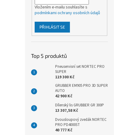
p
a
Vložením e-mailu souhlasíte s
podmínkami ochrany osobních údajů
n
e
l
PŘIHLÁSIT SE
Top 5 produktů
Pneuservisní set NORTEC PRO
SUPER
119 300 Kč
GRUBBER EM905 PRO 3D SUPER
AUTO
42 900 Kč
Dílenský lis GRUBBER GR 300P
13 307,58 Kč
Dvousloupový zvedák NORTEC
PRO PD4000ST
40 777 Kč