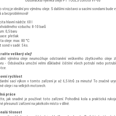
Odsávačka/výlevka oleje PT TOOLS control VY-60
 stroj je ideální pro výměnu oleje.
S dalšími nástavci a sacími sondami bude 
lá a bezproblémová!
ita hlavní nádrže: 60 l
přiváděného vzduchu: 8-10 barů
m: 0,5 baru
ace: přetlak
ta oleje: max. 80 °C
 sond v sadě: 5 ks.
raňte veškerý olej!
ální výměna oleje neumožňuje odstranění veškerého zbytkového oleje zb
ru - Odsávačka umožní velmi důkladné čištění všech potrubí nebo potrub
otce.
ovní rychlost
ardní sací výkon v tomto zařízení je až 6,5 litrů za minutu!
To značně uryc
ě oleje i na velkých motorech.
ná práce
těte, jak snadné je používat toto zařízení.
Pohodlná kola a praktická rukoj
é přesunutí zařízení na jakékoliv místo v dílně.
nalá těsnost