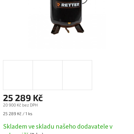
25 289 Kč
20 900 Kč bez DPH
Měrná
25 289 Kč / 1 ks
cena:
Skladem ve skladu našeho dodavatele v