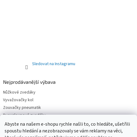
Sledovat na Instagramu
Nejprodávanější výbava
Nůžkové zvedáky
Vyvažovačky kol
Zouvačky pneumatik
Dvousloupové zvedáky
Pneuservisní sety
Abyste na našem e-shopu rychle našli to, co hledáte, ušetřili
spoustu hledání a nezobrazovaly se vám reklamy na věci,
Čtyřsloupové zvedáky