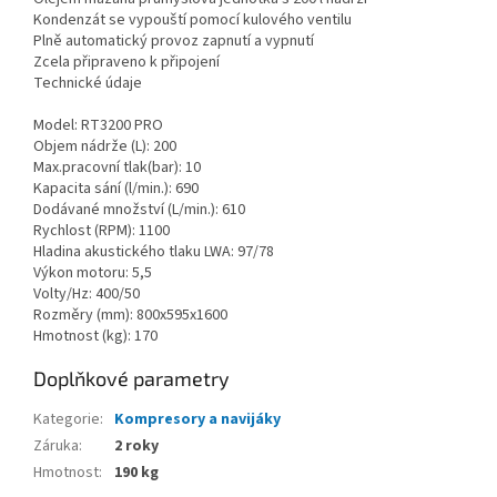
Kondenzát se vypouští pomocí kulového ventilu
Plně automatický provoz zapnutí a vypnutí
Zcela připraveno k připojení
Technické údaje
Model: RT3200 PRO
Objem nádrže (L): 200
Max.pracovní tlak(bar): 10
Kapacita sání (l/min.): 690
Dodávané množství (L/min.): 610
Rychlost (RPM): 1100
Hladina akustického tlaku LWA: 97/78
Výkon motoru: 5,5
Volty/Hz: 400/50
Rozměry (mm): 800x595x1600
Hmotnost (kg): 170
Doplňkové parametry
Kategorie
:
Kompresory a navijáky
Záruka
:
2 roky
Hmotnost
:
190 kg