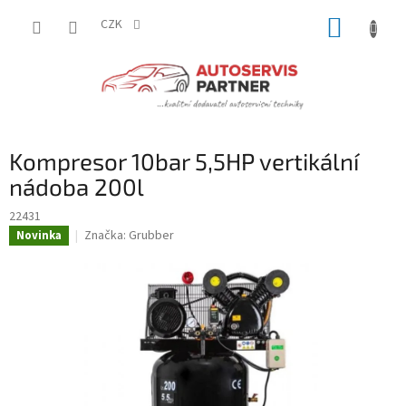
Přejít
NÁKUP
na
CZK
obsah
KOŠÍK
Kompresor 10bar 5,5HP vertikální
nádoba 200l
22431
Značka:
Grubber
Novinka