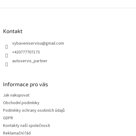
Z
á
p
a
Kontakt
t
vybaveniservisu
@
gmail.com
í
+420777707173
autoservis_partner
Informace pro vás
Jak nakupovat
Obchodní podmínky
Podmínky ochrany osobních údajů
GDPR
Kontakty naší společnosti
Reklamační řád