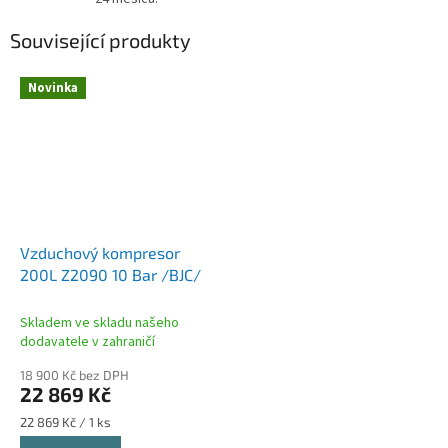
Související produkty
Novinka
Vzduchový kompresor
200L Z2090 10 Bar /BJC/
Skladem ve skladu našeho
dodavatele v zahraničí
18 900 Kč bez DPH
22 869 Kč
Měrná
22 869 Kč / 1 ks
cena: