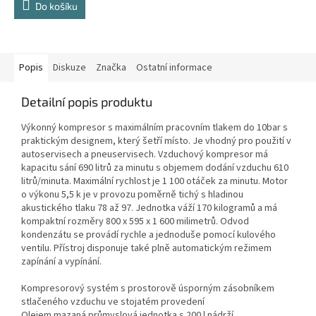
Do košíku
Popis
Diskuze
Značka
Ostatní informace
Detailní popis produktu
Výkonný kompresor s maximálním pracovním tlakem do 10bar s
praktickým designem, který šetří místo. Je vhodný pro použití v
autoservisech a pneuservisech. Vzduchový kompresor má
kapacitu sání 690 litrů za minutu s objemem dodání vzduchu 610
litrů/minuta. Maximální rychlost je 1 100 otáček za minutu. Motor
o výkonu 5,5 k je v provozu poměrně tichý s hladinou
akustického tlaku 78 až 97. Jednotka váží 170 kilogramů a má
kompaktní rozměry 800 x 595 x 1 600 milimetrů. Odvod
kondenzátu se provádí rychle a jednoduše pomocí kulového
ventilu. Přístroj disponuje také plně automatickým režimem
zapínání a vypínání.
Kompresorový systém s prostorově úsporným zásobníkem
stlačeného vzduchu ve stojatém provedení
Olejem mazaná průmyslová jednotka s 200 l nádrží