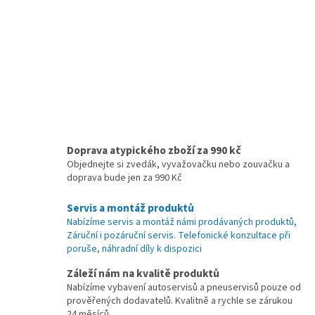
Doprava atypického zboží za 990 kč
Objednejte si zvedák, vyvažovačku nebo zouvačku a
doprava bude jen za 990 Kč
Servis a montáž produktů
Nabízíme servis a montáž námi prodávaných produktů,
Záruční i pozáruční servis. Telefonické konzultace při
poruše, náhradní díly k dispozici
Záleží nám na kvalitě produktů
Nabízíme vybavení autoservisů a pneuservisů pouze od
prověřených dodavatelů. Kvalitně a rychle se zárukou
24 měsíců.