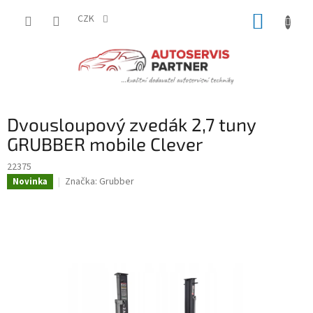
Přejít
NÁKUP
na
CZK
obsah
KOŠÍK
Dvousloupový zvedák 2,7 tuny
GRUBBER mobile Clever
22375
Značka:
Grubber
Novinka