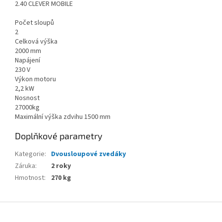
2.40 CLEVER MOBILE
Počet sloupů
2
Celková výška
2000 mm
Napájení
230 V
Výkon motoru
2,2 kW
Nosnost
27000kg
Maximální výška zdvihu 1500 mm
Doplňkové parametry
Kategorie
:
Dvousloupové zvedáky
Záruka
:
2 roky
Hmotnost
:
270 kg
Z
á