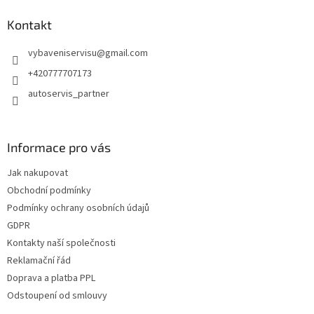
p
a
Kontakt
t
vybaveniservisu
@
gmail.com
í
+420777707173
autoservis_partner
Informace pro vás
Jak nakupovat
Obchodní podmínky
Podmínky ochrany osobních údajů
GDPR
Kontakty naší společnosti
Reklamační řád
Doprava a platba PPL
Odstoupení od smlouvy