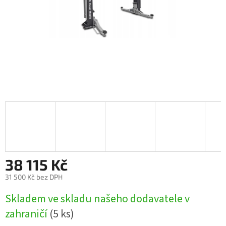
38 115 Kč
31 500 Kč bez DPH
Měrná
Skladem ve skladu našeho dodavatele v
cena:
zahraničí
(5 ks)