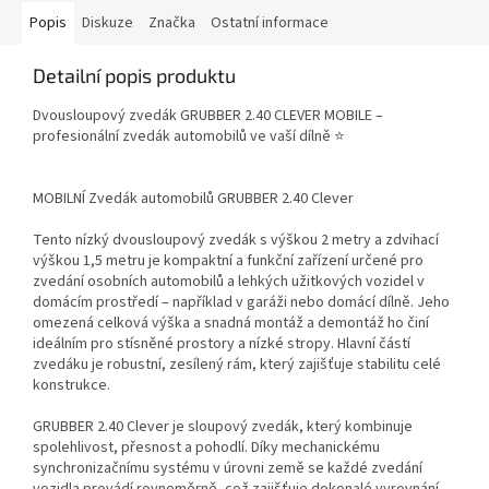
Popis
Diskuze
Značka
Ostatní informace
Detailní popis produktu
Dvousloupový zvedák GRUBBER 2.40 CLEVER MOBILE –
profesionální zvedák automobilů ve vaší dílně ⭐
MOBILNÍ Zvedák automobilů GRUBBER 2.40 Clever
Tento nízký dvousloupový zvedák s výškou 2 metry a zdvihací
výškou 1,5 metru je kompaktní a funkční zařízení určené pro
zvedání osobních automobilů a lehkých užitkových vozidel v
domácím prostředí – například v garáži nebo domácí dílně. Jeho
omezená celková výška a snadná montáž a demontáž ho činí
ideálním pro stísněné prostory a nízké stropy. Hlavní částí
zvedáku je robustní, zesílený rám, který zajišťuje stabilitu celé
konstrukce.
GRUBBER 2.40 Clever je sloupový zvedák, který kombinuje
spolehlivost, přesnost a pohodlí. Díky mechanickému
synchronizačnímu systému v úrovni země se každé zvedání
vozidla provádí rovnoměrně, což zajišťuje dokonalé vyrovnání