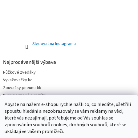
Sledovat na Instagramu
Nejprodávanější výbava
Nůžkové zvedáky
Vyvažovačky kol
Zouvačky pneumatik
Dvousloupové zvedáky
Pneuservisní sety
Abyste na našem e-shopu rychle našli to, co hledáte, ušetřili
Čtyřsloupové zvedáky
spoustu hledání a nezobrazovaly se vám reklamy na věci,
které vás nezajímají, potřebujeme od Vás souhlas se
Jednosloupové zvedáky
zpracováním souborů cookies, drobných souborů, které se
ukládají ve vašem prohlížeči.