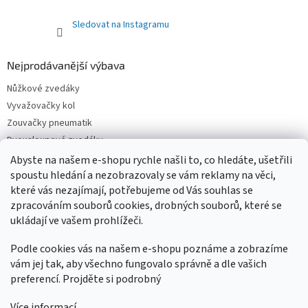
Sledovat na Instagramu
Nejprodávanější výbava
Nůžkové zvedáky
Vyvažovačky kol
Zouvačky pneumatik
Dvousloupové zvedáky
Pneuservisní sety
Abyste na našem e-shopu rychle našli to, co hledáte, ušetřili
spoustu hledání a nezobrazovaly se vám reklamy na věci,
Čtyřsloupové zvedáky
které vás nezajímají, potřebujeme od Vás souhlas se
Jednosloupové zvedáky
zpracováním souborů cookies, drobných souborů, které se
ukládají ve vašem prohlížeči.
Podle cookies vás na našem e-shopu poznáme a zobrazíme
vám jej tak, aby všechno fungovalo správně a dle vašich
preferencí. Projděte si podrobný
Více informací