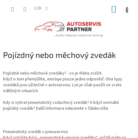
Přejít
NÁKUP
na
CZK
obsah
KOŠÍK
Pojízdný nebo měchový zvedák
Pojízdné nebo měchové zvedáky? - co je třeba zvážit.
Když o tom přemýšlíte, existuje pouze jedna odpověď. Oba typy
zvedáků jsou užitečné v autoservisu. Lze je však použít ve zcela
odlišných situacích.
Kdy si vybrat pneumatický vzduchový zvedák? A když normální
pojízdný zvedák? Další informace naleznete v článku níže.
Pneumatický zvedák v pneuservisu
Když uslyšíte frázi „pneumatické servisní zvedáky“, určitě máte na