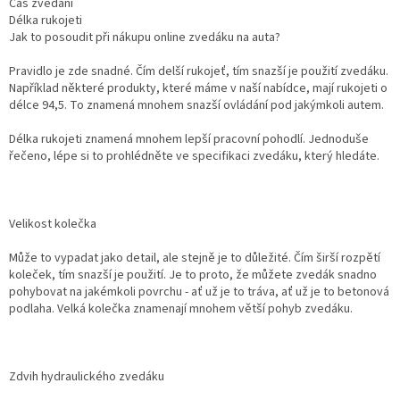
Čas zvedání
Délka rukojeti
Jak to posoudit při nákupu online zvedáku na auta?
Pravidlo je zde snadné. Čím delší rukojeť, tím snazší je použití zvedáku.
Například některé produkty, které máme v naší nabídce, mají rukojeti o
délce 94,5. To znamená mnohem snazší ovládání pod jakýmkoli autem.
Délka rukojeti znamená mnohem lepší pracovní pohodlí. Jednoduše
řečeno, lépe si to prohlédněte ve specifikaci zvedáku, který hledáte.
Velikost kolečka
Může to vypadat jako detail, ale stejně je to důležité. Čím širší rozpětí
koleček, tím snazší je použití. Je to proto, že můžete zvedák snadno
pohybovat na jakémkoli povrchu - ať už je to tráva, ať už je to betonová
podlaha. Velká kolečka znamenají mnohem větší pohyb zvedáku.
Zdvih hydraulického zvedáku