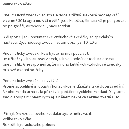
Velikost koleček:
Pneumatický zvedák vzduchu je docela těžký. Některé modely váží
více než 30 kilogramů. A čím větší jsou kolečka, tím snazší je pohybovat
se po garáži, autoservisu, pneuservisu.
K dispozici jsou pneumatické vzduchové zvedáky se speciálními
nástavci. Zjednodušují zvedání automobilu (asi 10–20 cm).
Pneumatický zvedák - kde byste ho měli používat.
Je užitečný jak v autoservisech, tak ve společnostech na opravu
pneumatik. A nezapomeňte, že mnoho kutilů volí vzduchové zvedáky
pro své osobní potřeby.
Pneumatický zvedák - co zvážit?
Kromě spolehlivé a robustní konstrukce je důležitá také doba zvedání.
Mnoho zvedáků na auta přichází s pedálem rychlého zvedání. Díky tomu
sedlo stoupá mnohem rychleji a během několika sekund zvedá auto.
Při výběru vzduchového zvedáku byste měli zvážit:
Velikost kolečka
Rozpětí hydraulického pohonu