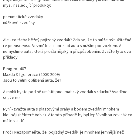
mysli následující produkty:
pneumatické zvedáky
nůžkové zvedáky
Ale - co třeba běžný pojízdný zvedák? Zdá se, že to může být užitečné
i v pneuservisu. Vezměte si například auta s nižším podvozkem. A
nemyslíme auta, která prošla nějakým přizpůsobením. Zvažte tyto dva
příklady:
Peugeot 407
Mazda 3 I generace (2003-2009)
Jsou to velmi oblíbená auta, že?
A mohli byste pod ně umístit pneumatický zvedák vzduchu? Vsadíme
se, že ne!
Nyní - zvažte auta s plastovými prahy a bodem zvedání mnohem
hlouběji (některé Volva). V tomto případě by byl lepší volbou zdvihák co
máte v autě.
Proč? Nezapomeňte, že pojízdný zvedák je mnohem jemnější než