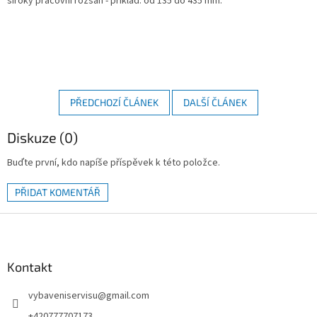
široký pracovní rozsah - příklad: od 135 do 435 mm.
PŘEDCHOZÍ ČLÁNEK
DALŠÍ ČLÁNEK
Diskuze (0)
Buďte první, kdo napíše příspěvek k této položce.
PŘIDAT KOMENTÁŘ
Z
á
p
a
Kontakt
t
vybaveniservisu
@
gmail.com
í
+420777707173