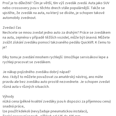
Proč je to důležité? Čím je větší, tím výš zvedák zvedá. Auta jako SUV
nebo crossovery jsou v těchto dnech stále populárnější. Takže se
ujistěte, že zvedák na auta, na který se díváte, je schopen takové
automobily zvednout.
Zvedací čas
Nechcete se mnou zvedat jedno auto za druhým? Práce se zvedákem
na auta, zejména v případě těžších vozidel, může být únavná. Můžete
zvážit získání zvedáku pomocí takzvaného pedálu Quicklift. K čemu to
je?
Díky tomu je zvedání mnohem rychlejší. Umožňuje servisákovi lepe a
rychleji pracovat se zvedákem.
Je nákup pojízdného zvedáku dobrý nápad?
Ano. I když to můžete považovat za amatérský nástroj, ano máte
pravdu ale bez zvedáku auto prostě nezvednete. Je schopen zvedat
různá auta v různých situacích.
Výhody
nízká cena (pěkné kvalitní zvedáky jsou k dispozici za příjemnou cenu)
snadná práce,
lze použít kdekoli (nevyžaduje pneumatickou instalaci),