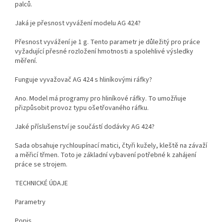
palců.
Jaká je přesnost vyvážení modelu AG 424?
Přesnost vyvážení je 1 g. Tento parametr je důležitý pro práce
vyžadující přesné rozložení hmotnosti a spolehlivé výsledky
měření.
Funguje vyvažovač AG 424 s hliníkovými ráfky?
Ano. Model má programy pro hliníkové ráfky. To umožňuje
přizpůsobit provoz typu ošetřovaného ráfku.
Jaké příslušenství je součástí dodávky AG 424?
Sada obsahuje rychloupínací matici, čtyři kužely, kleště na závaží
a měřicí třmen. Toto je základní vybavení potřebné k zahájení
práce se strojem.
TECHNICKÉ ÚDAJE
Parametry
Popis