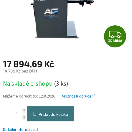
Z
ZDARMA
D
A
17 894,69 Kč
R
14 789 Kč bez DPH
Měrná
M
Na skladě e-shopu
(3 ks)
cena:
A
Můžeme doručit do:
12.8.2026
Možnosti doručení
Přidat do košíku
Detailní informace