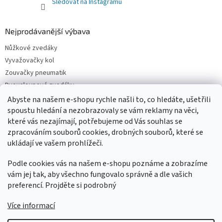
Sledovat na Instagramu
Nejprodávanější výbava
Nůžkové zvedáky
Vyvažovačky kol
Zouvačky pneumatik
Dvousloupové zvedáky
Pneuservisní sety
Abyste na našem e-shopu rychle našli to, co hledáte, ušetřili
Čtyřsloupové zvedáky
spoustu hledání a nezobrazovaly se vám reklamy na věci,
které vás nezajímají, potřebujeme od Vás souhlas se
Jednosloupové zvedáky
zpracováním souborů cookies, drobných souborů, které se
ukládají ve vašem prohlížeči.
Podle cookies vás na našem e-shopu poznáme a zobrazíme
vám jej tak, aby všechno fungovalo správně a dle vašich
preferencí. Projděte si podrobný
Více informací