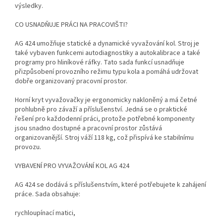
výsledky.
CO USNADŇUJE PRÁCI NA PRACOVIŠTI?
AG 424 umožňuje statické a dynamické vyvažování kol. Stroj je
také vybaven funkcemi autodiagnostiky a autokalibrace a také
programy pro hliníkové ráfky. Tato sada funkcí usnadňuje
přizpůsobení provozního režimu typu kola a pomáhá udržovat
dobře organizovaný pracovní prostor.
Horní kryt vyvažovačky je ergonomicky nakloněný a má četné
prohlubně pro závaží a příslušenství. Jedná se o praktické
řešení pro každodenní práci, protože potřebné komponenty
jsou snadno dostupné a pracovní prostor zůstává
organizovanější. Stroj váží 118 kg, což přispívá ke stabilnímu
provozu.
VYBAVENÍ PRO VYVAŽOVÁNÍ KOL AG 424
AG 424 se dodává s příslušenstvím, které potřebujete k zahájení
práce. Sada obsahuje:
rychloupínací matici,