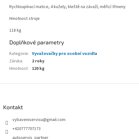
Rychloupínací matice, 4 kužely, kleště na závaží, měřicí třmeny
Hmotnost stroje
118 kg
Doplňkové parametry
Kategorie
:
Vyvažovačky pro osobní vozidla
Záruka
:
2 roky
Hmotnost
:
120 kg
Z
á
p
a
Kontakt
t
vybaveniservisu
@
gmail.com
í
+420777707173
autoservis_partner