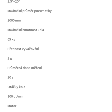
1,5"–20"
Maximální průměr pneumatiky
1000 mm
Maximální hmotnost kola
65 kg
Přesnost vyvažování
1 g
Průměrná doba měření
10 s
Otáčky kola
200 ot/min
Motor