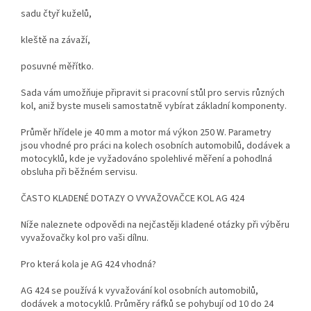
sadu čtyř kuželů,
kleště na závaží,
posuvné měřítko.
Sada vám umožňuje připravit si pracovní stůl pro servis různých
kol, aniž byste museli samostatně vybírat základní komponenty.
Průměr hřídele je 40 mm a motor má výkon 250 W. Parametry
jsou vhodné pro práci na kolech osobních automobilů, dodávek a
motocyklů, kde je vyžadováno spolehlivé měření a pohodlná
obsluha při běžném servisu.
ČASTO KLADENÉ DOTAZY O VYVAŽOVAČCE KOL AG 424
Níže naleznete odpovědi na nejčastěji kladené otázky při výběru
vyvažovačky kol pro vaši dílnu.
Pro která kola je AG 424 vhodná?
AG 424 se používá k vyvažování kol osobních automobilů,
dodávek a motocyklů. Průměry ráfků se pohybují od 10 do 24