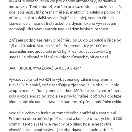
AG 424 je vyvažovačka kol pro osobní automobily, dodávky a
motocykly. Tento model je určen pro každodenní použití v dílně,
kde jsou nezbytná přesná měření, efektivní obsluha a pohodlná
příprava kol pro další servis. Digitální displej, snadno čitelná
klávesnice a možnosti statického a dynamického vyvažování
pomáhají udržovat kontrolu nad každým krokem procesu.
Zařízení podporuje ráfky o průměru od 10 do 24 palců a šířce od
1,5 do 20 palců. Maximální průměr pneumatiky je 1000 mm a
maximální hmotnost kola je 65 kg. Přesnost vyvažování 1 g
umožňuje přesné měření na kolech různých typů vozidel.
JAK FUNGUJE VYVAŽOVAČKA KOL AG 424?
Vyvažovačka kol AG 424 je vybavena digitálním displejem a
funkční klávesnicí, což usnadňuje a zjednodušuje obsluhu. Kolo
je upevněno k hřídeli pomocí matice. Měření a zadávání průměru
kola a vzdálenosti od stroje se provádí ručně, což dává obsluze
plnou kontrolu nad nastavením parametrů před spuštěním cyklu.
Model je vybaven funkcí automatického spuštění a zastavení.
Průměrná doba měření je 10 sekund a kolo se otáčí rychlostí 200
ot/min. Tento systém je vhodný pro dílny, kde je nezbytné
plynulé zpracování následných objednávek a opakovatelné