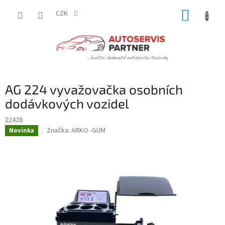
Přejít
NÁKUP
na
CZK
obsah
KOŠÍK
AG 224 vyvažovačka osobních
dodávkových vozidel
22428
Značka:
ARKO -GUM
Novinka