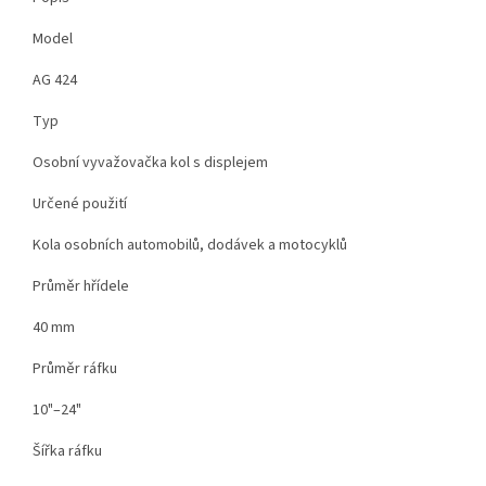
Model
AG 424
Typ
Osobní vyvažovačka kol s displejem
Určené použití
Kola osobních automobilů, dodávek a motocyklů
Průměr hřídele
40 mm
Průměr ráfku
10"–24"
Šířka ráfku